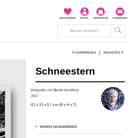
wunschliste
konto
warenkorb
newsletter
|
VORHERIGES
NÄCHSTES
Schneestern
Fotografie von Martin Stockberg
2017
42 x 32 x 0,1 cm (B x H x T)
+
weitere produktdetails