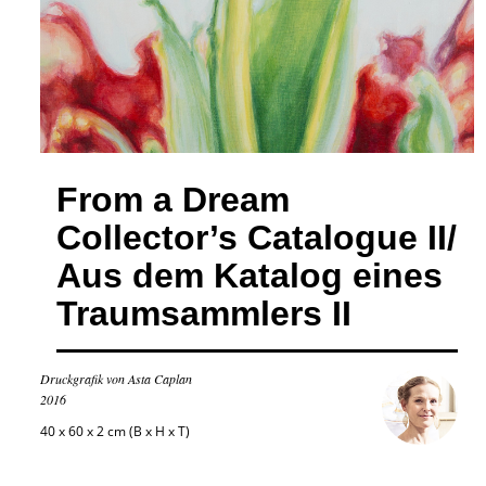
From a Dream
Collector’s Catalogue II/
Aus dem Katalog eines
Traumsammlers II
Druckgrafik von Asta Caplan
2016
40 x 60 x 2 cm (B x H x T)