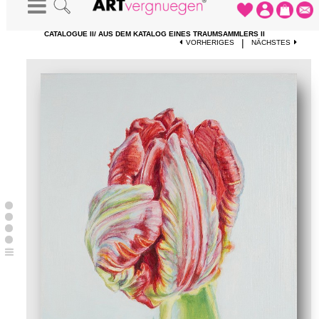
STARTSEITE
-
KUNSTDRUCKE
-
FROM A DREAM COLLECTOR’S
CATALOGUE II/ AUS DEM KATALOG EINES TRAUMSAMMLERS II
|
VORHERIGES
NÄCHSTES