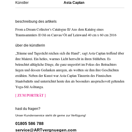
Künstler
Asta Caplan
beschreibung des artikels
From a Dream Collector’s Catalogue II/ Aus dem Katalog eines
Traumsammlers II Oil on Canvas/ Öl auf Leinwand 40 cm x 60 cm 2016
über die künstlerin
„Träume und Tageslicht reichen sich die Hand“, sagt Asta Caplan treffend über
ihre Malerei. Ein helles, warmes Licht herrscht in ihren Stillleben. Es
beleuchtet alltägliche Dinge, die ganz ungestört im Fokus des Betrachters
liegen und dessen Gedanken anregen, als wollten sie ihm ihre Geschichten
erzählen. Neben der Kunst war Asta Caplan Tänzerin des Finnischen
Staatsballetts und unterrichtet heute den als besonders anspruchsvoll geltenden
Yoga-Stil Ashtanga.
[ ZUM PORTRÄT ]
hast du fragen?
Unser Kundenservice steht dir gerne zur Verfügung!
01805 586 788
service@ARTvergnuegen.com