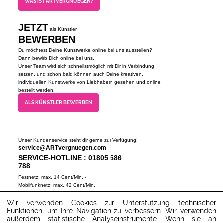
WAS IST ARTVERGNUEGEN?
JETZT
als Künstler
BEWERBEN
Du möchtest Deine Kunstwerke online bei uns ausstellen?
Dann bewirb Dich online bei uns.
Unser Team wird sich schnellstmöglich mit Dir in Verbindung
setzen, und schon bald können auch Deine kreativen,
individuellen Kunstwerke von Liebhabern gesehen und online
bestellt werden.
ALS KÜNSTLER BEWERBEN
Unser Kundenservice steht dir gerne zur Verfügung!
service@ARTvergnuegen.com
SERVICE-HOTLINE : 01805 586
788
Festnetz: max. 14 Cent/Min. -
Mobilfunknetz: max. 42 Cent/Min.
(Mo-Do 9-18 Uhr, Fr 9-16 Uhr)
Wir verwenden Cookies zur Unterstützung technischer
ZUM SERVICECENTER
Funktionen, um Ihre Navigation zu verbessern. Wir verwenden
außerdem statistische Analyseinstrumente. Wenn sie an