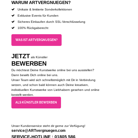
WARUM ARTVERGNUEGEN?
Unikate & limitierte Sonderkollektionen
Exklusive Events für Kunden
Sicheres Einkaufen durch SSL-Verschlüsselung
100% Rückgaberecht
WAS IST ARTVERGNUEGEN?
JETZT
als Künstler
BEWERBEN
Du möchtest Deine Kunstwerke online bei uns ausstellen?
Dann bewirb Dich online bei uns.
Unser Team wird sich schnellstmöglich mit Dir in Verbindung
setzen, und schon bald können auch Deine kreativen,
individuellen Kunstwerke von Liebhabern gesehen und online
bestellt werden.
ALS KÜNSTLER BEWERBEN
Unser Kundenservice steht dir gerne zur Verfügung!
service@ARTvergnuegen.com
SERVICE-HOTLINE : 01805 586