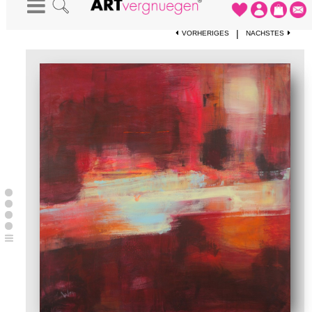
STARTSEITE
-
KUNSTDRUCKE
-
ELSEWHERE 3
|
VORHERIGES
NÄCHSTES