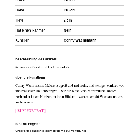
Breite
110 cm
Höhe
110 cm
Tiefe
2 cm
Hat einen Rahmen
Nein
Künstler
Conny Wachsmann
beschreibung des artikels
Schwarzweißes abstraktes Leiwandbild
über die künstlerin
Conny Wachsmanns Malerei ist groß und mal mehr, mal weniger konkret, von
minimalistisch bis schwungvoll, wie die Künstlerin es formuliert. Immer
vorhanden ist ein Horizont in ihren Bildern – warum, erklärt Wachsmann uns
im Interview.
[ ZUM PORTRÄT ]
hast du fragen?
Unser Kundenservice steht dir gerne zur Verfügung!