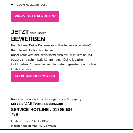
100% Rückgaberecht
WAS IST ARTVERGNUEGEN?
JETZT
als Künstler
BEWERBEN
Du möchtest Deine Kunstwerke online bei uns ausstellen?
Dann bewirb Dich online bei uns.
Unser Team wird sich schnellstmöglich mit Dir in Verbindung
setzen, und schon bald können auch Deine kreativen,
individuellen Kunstwerke von Liebhabern gesehen und online
bestellt werden.
ALS KÜNSTLER BEWERBEN
Unser Kundenservice steht dir gerne zur Verfügung!
service@ARTvergnuegen.com
SERVICE-HOTLINE : 01805 586
788
Festnetz: max. 14 Cent/Min. -
Mobilfunknetz: max. 42 Cent/Min.
(Mo-Do 9-18 Uhr, Fr 9-16 Uhr)