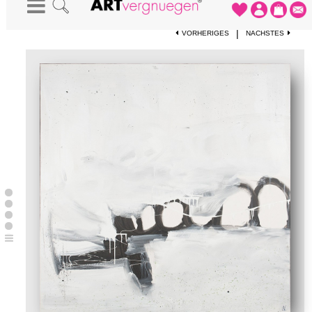
STARTSEITE
-
KUNSTDRUCKE
-
VERGANGENE URLAUBSFLÜGE
|
VORHERIGES
NÄCHSTES