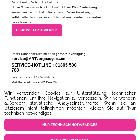
Dann bewirb Dich online bei uns.
Unser Team wird sich schnellstmöglich mit Dir in Verbindung
setzen, und schon bald können auch Deine kreativen,
individuellen Kunstwerke von Liebhabern gesehen und online
bestellt werden.
ALS KÜNSTLER BEWERBEN
Unser Kundenservice steht dir gerne zur Verfügung!
service@ARTvergnuegen.com
SERVICE-HOTLINE : 01805 586
788
Festnetz: max. 14 Cent/Min. -
Mobilfunknetz: max. 42 Cent/Min.
(Mo-Do 9-18 Uhr, Fr 9-16 Uhr)
Wir verwenden Cookies zur Unterstützung technischer
ZUM SERVICECENTER
Funktionen, um Ihre Navigation zu verbessern. Wir verwenden
außerdem statistische Analyseinstrumente. Wenn sie an
letzterem nicht teilnehmen möchten, klicken Sie auf "Nur
technisch notwendiges".
NUR TECHNISCH NOTWENDIGES