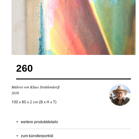
260
Malerei von Klaus Strahlendorff
2016
100 x 80 x 2 cm (B x H x T)
+
weitere produktdetails
+
zum künstlerporträt