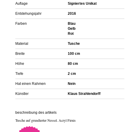
Auflage
Signiertes Unikat
Entstehungsjahr
2016
Farben
Blau
Gelb
Rot
Material
Tusche
Breite
100 cm
Höhe
80 cm
Tiefe
2 cm
Hat einen Rahmen
Nein
Künstler
Klaus Strahlendorff
beschreibung des artikels
Tusche auf grundierter Nessel. Acryl Firnis