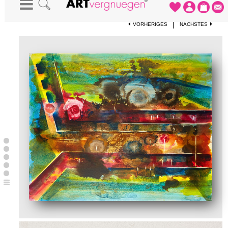
STARTSEITE
-
KUNSTWERKE
-
260
|
VORHERIGES
NÄCHSTES