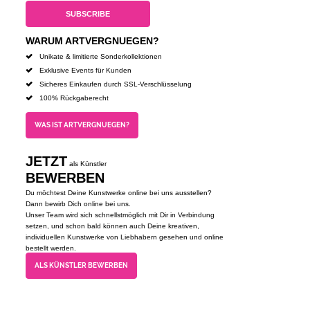
WARUM ARTVERGNUEGEN?
Unikate & limitierte Sonderkollektionen
Exklusive Events für Kunden
Sicheres Einkaufen durch SSL-Verschlüsselung
100% Rückgaberecht
WAS IST ARTVERGNUEGEN?
JETZT
als Künstler
BEWERBEN
Du möchtest Deine Kunstwerke online bei uns ausstellen?
Dann bewirb Dich online bei uns.
Unser Team wird sich schnellstmöglich mit Dir in Verbindung
setzen, und schon bald können auch Deine kreativen,
individuellen Kunstwerke von Liebhabern gesehen und online
bestellt werden.
ALS KÜNSTLER BEWERBEN