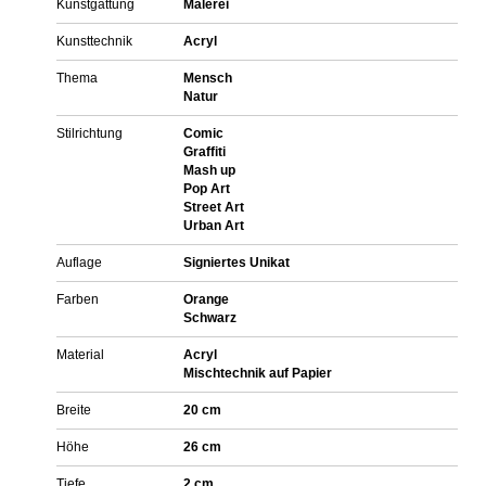
Kunstgattung
Malerei
Kunsttechnik
Acryl
Thema
Mensch
Natur
Stilrichtung
Comic
Graffiti
Mash up
Pop Art
Street Art
Urban Art
Auflage
Signiertes Unikat
Farben
Orange
Schwarz
Material
Acryl
Mischtechnik auf Papier
Breite
20 cm
Höhe
26 cm
Tiefe
2 cm