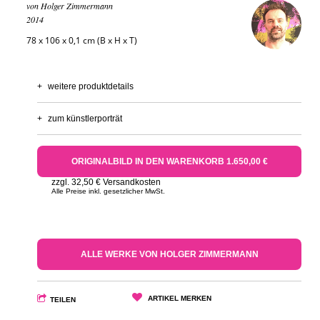
von Holger Zimmermann
2014
78 x 106 x 0,1 cm (B x H x T)
+
weitere produktdetails
+
zum künstlerporträt
ORIGINALBILD IN DEN WARENKORB 1.650,00 €
zzgl. 32,50 € Versandkosten
Alle Preise inkl. gesetzlicher MwSt.
ALLE WERKE VON HOLGER ZIMMERMANN
ARTIKEL MERKEN
TEILEN