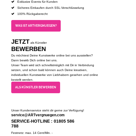
Exklusive Events für Kunden
Sicheres Einkaufen durch SSL-Verschlüsselung
100% Rückgaberecht
WAS IST ARTVERGNUEGEN?
JETZT
als Künstler
BEWERBEN
Du möchtest Deine Kunstwerke online bei uns ausstellen?
Dann bewirb Dich online bei uns.
Unser Team wird sich schnellstmöglich mit Dir in Verbindung
setzen, und schon bald können auch Deine kreativen,
individuellen Kunstwerke von Liebhabern gesehen und online
bestellt werden.
ALS KÜNSTLER BEWERBEN
Unser Kundenservice steht dir gerne zur Verfügung!
service@ARTvergnuegen.com
SERVICE-HOTLINE : 01805 586
788
Festnetz: max. 14 Cent/Min. -