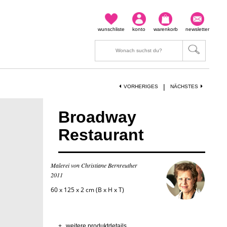
wunschliste
konto
warenkorb
newsletter
|
VORHERIGES
NÄCHSTES
Broadway
Restaurant
Malerei von Christiane Bernreuther
2011
60 x 125 x 2 cm (B x H x T)
+
weitere produktdetails