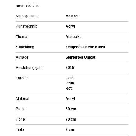
produktdetails
Kunstgattung
Malerei
Kunsttechnik
Acryl
Thema
Abstrakt
Stilrichtung
Zeitgenössische Kunst
Auflage
Signiertes Unikat
Entstehungsjahr
2015
Farben
Gelb
Grün
Rot
Material
Acryl
Breite
50 cm
Höhe
70 cm
Tiefe
2 cm