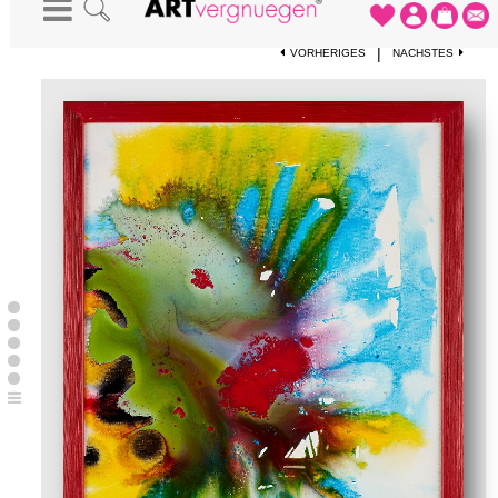
STARTSEITE
-
KUNSTWERKE
-
KOMPOSITION W2 1505 3
|
VORHERIGES
NÄCHSTES