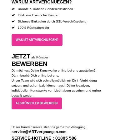
WARUM ARTVERGNUEGEN?
Unikate & limitierte Sonderkollektionen
Exklusive Events für Kunden
Sicheres Einkaufen durch SSL-Verschlüsselung
100% Rückgaberecht
WAS IST ARTVERGNUEGEN?
JETZT
als Künstler
BEWERBEN
Du möchtest Deine Kunstwerke online bei uns ausstellen?
Dann bewirb Dich online bei uns.
Unser Team wird sich schnellstmöglich mit Dir in Verbindung
setzen, und schon bald können auch Deine kreativen,
individuellen Kunstwerke von Liebhabern gesehen und online
bestellt werden.
ALS KÜNSTLER BEWERBEN
Unser Kundenservice steht dir gerne zur Verfügung!
service@ARTvergnuegen.com
SERVICE-HOTLINE : 01805 586