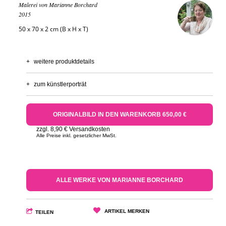
Malerei von Marianne Borchard
2015
50 x 70 x 2 cm (B x H x T)
+
weitere produktdetails
+
zum künstlerporträt
ORIGINALBILD IN DEN WARENKORB 650,00 €
zzgl. 8,90 € Versandkosten
Alle Preise inkl. gesetzlicher MwSt.
ALLE WERKE VON MARIANNE BORCHARD
ARTIKEL MERKEN
TEILEN