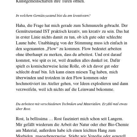
Kunstgemeinschaften ihre Türen öffnen.
In welchem Gemütszustand bist du am kreativsten?
Haha, die Frage hat mich gerade zum Schmunzeln gebracht. Der
Gemütszustand IST praktisch kreativ, um kreativ zu sein. Das hat
in erster Linie nichts damit zu tun, ob ich gute oder schlechte
Laune habe. Unabhängig von der Stimmung muss ich einfach in
den sogenannten „Flow“ zu kommen. Flow bedeutet arbeiten
ohne überhaupt zu merken, dass du arbeitest. Und erst darauf
kommst, wie spät es ist, weil draußen alles dunkel ist. Dafür
spielt es komischerweise keine Rolle, ob ich davor gut oder
schlecht drauf bin. Ich kann einen miesen Tag haben, mich
überwinden und trotzdem in den Flow kommen oder
hochmotiviert ins Atelier gehen, vor Ideen explodieren und dann
verzweifeln, weil ich nichts auf die Leinwand bekomme.
Du arbeitest mit verschiedenen Techniken und Materialien. Erzähl mal etwas
über Rost.
Rost, la bellissima … Rost fasziniert mich schon seit Langem.
Mir gefällt wiederum die Arbeit der Natur oder eher Bio-Chemie
am Material, außerdem habe ich einen leichten Hang zum
Morbiden, zugegebenerweise. Städte wie Venedig oder generell