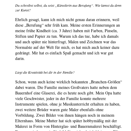
Du schreibst selbst, du seist „Künstlerin aus Berufung“. Wie kamst du denn
zur Kunst?
Ehrlich gesagt, kann ich mich nicht genau daran erinnern, weil
diese „Berufung“ sehr früh kam. Meine ersten Erinnerungen an
meine frühe Kindheit (ca. 3 Jahre) haben mit Farben, Pinseln,
Stiften und Papier zu tun. Warum ich das tue, habe ich damals
und auch später nie hinterfragt, Malen und Zeichnen war das
Normalste auf der Welt für mich, es hat mich auch keiner dazu
gedrängt. Mir hat es einfach Spaß gemacht und ich war gut
darin.
Liegt die Kreativität bei dir in der Familie?
Schon, wenn auch keine wirklich bekannten „Branchen-Größen“
dabei waren. Die Familie meines Großvaters hatte neben dem
Bauernhof eine Glaserei, die es heute noch gibt. Mein Opa hatte
viele Geschwister, jeder in der Familie konnte mehrere
Instrumente spielen, ohne je Musikunterricht erhalten zu haben,
zwei weitere Brüder waren gute Maler ebenfalls ohne
Vorbildung. Zwei Bilder von ihnen hängen noch in meinem
Elternhaus. Meine Mutter hat sich später hobbymäßig mit der
Malerei in Form von Hinterglas- und Bauernmalerei beschäftigt.