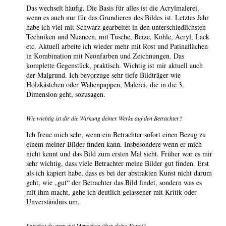
Das wechselt häufig. Die Basis für alles ist die Acrylmalerei,
wenn es auch nur für das Grundieren des Bildes ist. Letztes Jahr
habe ich viel mit Schwarz gearbeitet in den unterschiedlichsten
Techniken und Nuancen, mit Tusche, Beize, Kohle, Acryl, Lack
etc. Aktuell arbeite ich wieder mehr mit Rost und Patinaflächen
in Kombination mit Neonfarben und Zeichnungen. Das
komplette Gegenstück, praktisch. Wichtig ist mir aktuell auch
der Malgrund. Ich bevorzuge sehr tiefe Bildträger wie
Holzkästchen oder Wabenpappen, Malerei, die in die 3.
Dimension geht, sozusagen.
Wie wichtig ist dir die Wirkung deiner Werke auf den Betrachter?
Ich freue mich sehr, wenn ein Betrachter sofort einen Bezug zu
einem meiner Bilder finden kann. Insbesondere wenn er mich
nicht kennt und das Bild zum ersten Mal sieht. Früher war es mir
sehr wichtig, dass viele Betrachter meine Bilder gut finden. Erst
als ich kapiert habe, dass es bei der abstrakten Kunst nicht darum
geht, wie „gut“ der Betrachter das Bild findet, sondern was es
mit ihm macht, gehe ich deutlich gelassener mit Kritik oder
Unverständnis um.
Sprichst du gern mit Menschen über deine Kunst?