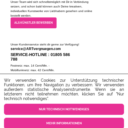
Unser Team wird sich schnellstmöglich mit Dir in Verbindung
setzen, und schon bald können auch Deine kreativen,
individuellen Kunstwerke von Liebhabern gesehen und online
bestellt werden.
ALS KÜNSTLER BEWERBEN
Unser Kundenservice steht dir gerne zur Verfügung!
service@ARTvergnuegen.com
SERVICE-HOTLINE : 01805 586
788
Festnetz: max. 14 Cent/Min. -
Mobilfunknetz: max. 42 Cent/Min.
(Mo-Do 9-18 Uhr, Fr 9-16 Uhr)
Wir verwenden Cookies zur Unterstützung technischer
ZUM SERVICECENTER
Funktionen, um Ihre Navigation zu verbessern. Wir verwenden
außerdem statistische Analyseinstrumente. Wenn sie an
letzterem nicht teilnehmen möchten, klicken Sie auf "Nur
technisch notwendiges".
NUR TECHNISCH NOTWENDIGES
MEHR INFORMATIONEN
COOKIE EINSTELLUNGEN
KUNDENSERVICE