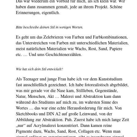
Das war wiederum ein Vorbild für mich, als ich klein war. Wir
haben dann zusammen gemalt, jede an ihrem Projekt. Schöne
Erinnerungen, eigentlich.
Bitte beschreibe deinen Stil in wenigen Worten.
Es geht um das Zelebrieren von Farben und Farbkombinationen,
das Unterstreichen von Farben mit unterschiedlichen Materialien,
meist natürlichen Materialien wie Wachs, Rost, Sand, Papiere
etc. … Und ums Geschichtenerzählen.
Wie hat sich dein Stil entwickelt?
Als Teenager und junge Frau habe ich vor dem Kunststudium
fast ausschließlich gezeichnet. Ich habe fotorealistisch abgebildet,
was mir gerade vor die Nase kam, Stillleben, Gegenstände,
Natur, Menschen, Akt … Malerei und Abstraktion kam dann
während des Studiums auf mich zu, im wahrsten Sinne des
Wortes … das war eine echte Herausforderung für mich. Von
Sketchbooks und DIN A2 auf große Leinwand, von der
Abbildung zur Abstraktion. Puh. Zuerst habe ich mich lange Zeit
„nur“ auf Acrylmalerei konzentriert. Dann kamen reine
Pigmente dazu, Wachs, Sand, Rost, Collagen etc. Wenn man
einmal anfängt zu experimentieren, gibt es irgendwann einmal