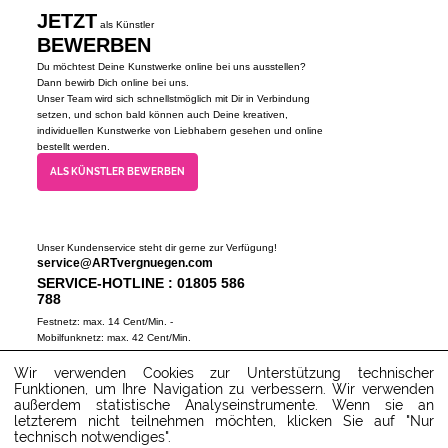
JETZT
als Künstler
BEWERBEN
Du möchtest Deine Kunstwerke online bei uns ausstellen?
Dann bewirb Dich online bei uns.
Unser Team wird sich schnellstmöglich mit Dir in Verbindung
setzen, und schon bald können auch Deine kreativen,
individuellen Kunstwerke von Liebhabern gesehen und online
bestellt werden.
ALS KÜNSTLER BEWERBEN
Unser Kundenservice steht dir gerne zur Verfügung!
service@ARTvergnuegen.com
SERVICE-HOTLINE : 01805 586
788
Festnetz: max. 14 Cent/Min. -
Mobilfunknetz: max. 42 Cent/Min.
(Mo-Do 9-18 Uhr, Fr 9-16 Uhr)
Wir verwenden Cookies zur Unterstützung technischer
ZUM SERVICECENTER
Funktionen, um Ihre Navigation zu verbessern. Wir verwenden
außerdem statistische Analyseinstrumente. Wenn sie an
letzterem nicht teilnehmen möchten, klicken Sie auf "Nur
technisch notwendiges".