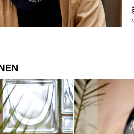
U
ONEN