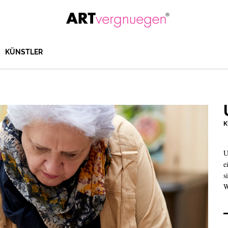
KÜNSTLER
K
U
e
s
W