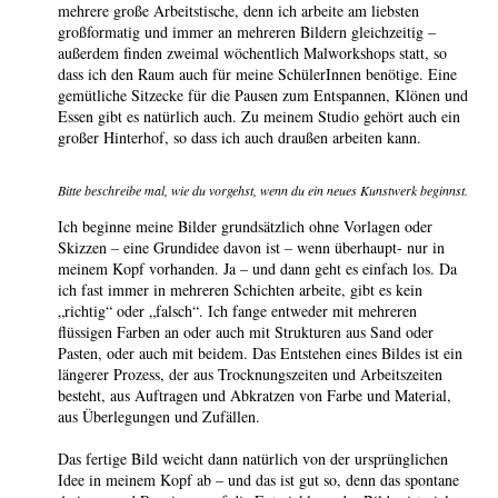
mehrere große Arbeitstische, denn ich arbeite am liebsten
großformatig und immer an mehreren Bildern gleichzeitig –
außerdem finden zweimal wöchentlich Malworkshops statt, so
dass ich den Raum auch für meine SchülerInnen benötige. Eine
gemütliche Sitzecke für die Pausen zum Entspannen, Klönen und
Essen gibt es natürlich auch. Zu meinem Studio gehört auch ein
großer Hinterhof, so dass ich auch draußen arbeiten kann.
Bitte beschreibe mal, wie du vorgehst, wenn du ein neues Kunstwerk beginnst.
Ich beginne meine Bilder grundsätzlich ohne Vorlagen oder
Skizzen – eine Grundidee davon ist – wenn überhaupt- nur in
meinem Kopf vorhanden. Ja – und dann geht es einfach los. Da
ich fast immer in mehreren Schichten arbeite, gibt es kein
„richtig“ oder „falsch“. Ich fange entweder mit mehreren
flüssigen Farben an oder auch mit Strukturen aus Sand oder
Pasten, oder auch mit beidem. Das Entstehen eines Bildes ist ein
längerer Prozess, der aus Trocknungszeiten und Arbeitszeiten
besteht, aus Auftragen und Abkratzen von Farbe und Material,
aus Überlegungen und Zufällen.
Das fertige Bild weicht dann natürlich von der ursprünglichen
Idee in meinem Kopf ab – und das ist gut so, denn das spontane