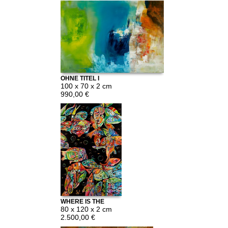
OHNE TITEL I
100 x 70 x 2 cm
990,00 €
WHERE IS THE
FISH?
80 x 120 x 2 cm
2.500,00 €