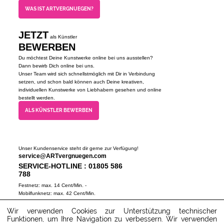
WAS IST ARTVERGNUEGEN?
JETZT
als Künstler
BEWERBEN
Du möchtest Deine Kunstwerke online bei uns ausstellen?
Dann bewirb Dich online bei uns.
Unser Team wird sich schnellstmöglich mit Dir in Verbindung
setzen, und schon bald können auch Deine kreativen,
individuellen Kunstwerke von Liebhabern gesehen und online
bestellt werden.
ALS KÜNSTLER BEWERBEN
Unser Kundenservice steht dir gerne zur Verfügung!
service@ARTvergnuegen.com
SERVICE-HOTLINE : 01805 586
788
Festnetz: max. 14 Cent/Min. -
Mobilfunknetz: max. 42 Cent/Min.
(Mo-Do 9-18 Uhr, Fr 9-16 Uhr)
Wir verwenden Cookies zur Unterstützung technischer
ZUM SERVICECENTER
Funktionen, um Ihre Navigation zu verbessern. Wir verwenden