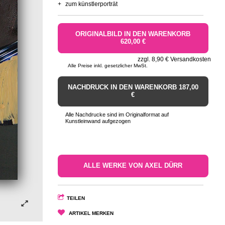
+
zum künstlerporträt
ORIGINALBILD IN DEN WARENKORB
620,00 €
zzgl. 8,90 € Versandkosten
Alle Preise inkl. gesetzlicher MwSt.
NACHDRUCK IN DEN WARENKORB 187,00
€
Alle Nachdrucke sind im Originalformat auf
Kunstleinwand aufgezogen
ALLE WERKE VON AXEL DÜRR
TEILEN
ARTIKEL MERKEN