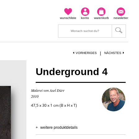
wunschliste
konto
warenkorb
newsletter
|
VORHERIGES
NÄCHSTES
Underground 4
Malerei von Axel Dürr
2010
47,5 x 30 x 1 cm (B x H x T)
+
weitere produktdetails