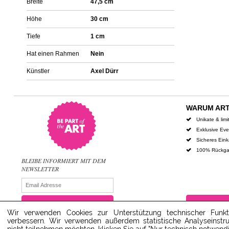
Breite
47,5 cm
Höhe
30 cm
Tiefe
1 cm
Hat einen Rahmen
Nein
Künstler
Axel Dürr
WARUM AR
Unikate & limi
Exklusive Ev
Sicheres Ein
100% Rückga
BLEIBE INFORMIERT MIT DEM
NEWSLETTER
WAS IST ART
Wir verwenden Cookies zur Unterstützung technischer Funkt
verbessern. Wir verwenden außerdem statistische Analyseinst