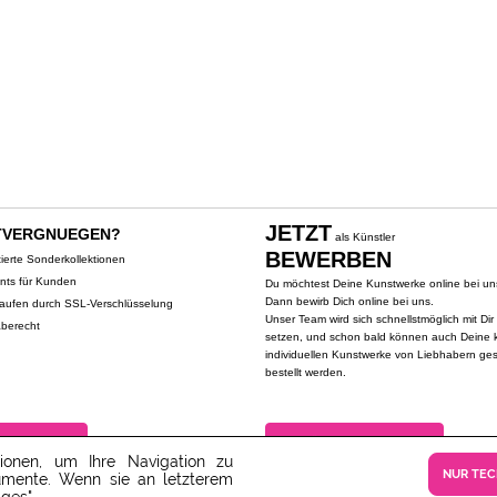
JETZT
TVERGNUEGEN?
als Künstler
BEWERBEN
tierte Sonderkollektionen
ents für Kunden
Du möchtest Deine Kunstwerke online bei un
Dann bewirb Dich online bei uns.
kaufen durch SSL-Verschlüsselung
Unser Team wird sich schnellstmöglich mit Dir
berecht
setzen, und schon bald können auch Deine k
individuellen Kunstwerke von Liebhabern ge
bestellt werden.
VERGNUEGEN?
ALS KÜNSTLER BEWERBEN
ionen, um Ihre Navigation zu
NUR TE
rumente. Wenn sie an letzterem