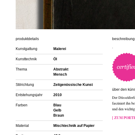
produktdetails
beschreibung 
.
Kunstgattung
Malerei
Kunsttechnik
Öl
Thema
Abstrakt
Mensch
Stilrichtung
Zeitgenössische Kunst
über den küns
Entstehungsjahr
2010
Der Düsseldorfe
fasziniert ihn b
Farben
Blau
und den wichti
Gelb
Braun
[ ZUM PORTR
Material
Mischtechnik auf Papier