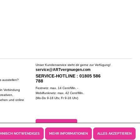
Unser Kundenservice steht dir gerne zur Verfügung!
service@ARTvergnuegen.com
SERVICE-HOTLINE : 01805 586
s ausstellen?
788
Festnetz: max. 14 Cent/Min. -
 in Verbindung
Mobilfunknetz: max. 42 Cent/Min.
reativen,
(Mo-Do 9-18 Uhr, Fr 9-16 Uhr)
sehen und online
ZUM SERVICECENTER
CHNISCH NOTWENDIGES
MEHR INFORMATIONEN
ALLES AKZEPTIEREN