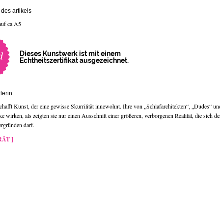
des artikels
auf ca A5
Dieses Kunstwerk ist mit einem
Echtheitszertifikat ausgezeichnet.
lerin
schafft Kunst, der eine gewisse Skurrilität innewohnt. Ihre von „Schlafarchitekten“, „Dudes“ 
wirken, als zeigten sie nur einen Ausschnitt einer größeren, verborgenen Realität, die sich de
ergründen darf.
ÄT ]