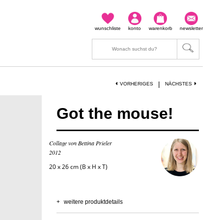
wunschliste
konto
warenkorb
newsletter
|
VORHERIGES
NÄCHSTES
Got the mouse!
Collage von Bettina Prieler
2012
20 x 26 cm (B x H x T)
+
weitere produktdetails