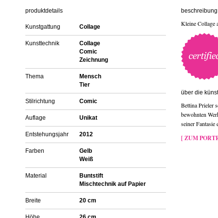
produktdetails
beschreibung 
Kleine Collage 
Kunstgattung
Collage
Kunsttechnik
Collage
Comic
Zeichnung
Thema
Mensch
Tier
über die künst
Stilrichtung
Comic
Bettina Prieler 
bewohnten Werke 
Auflage
Unikat
seiner Fantasie 
Entstehungsjahr
2012
[ ZUM PORTR
Farben
Gelb
Weiß
Material
Buntstift
Mischtechnik auf Papier
Breite
20 cm
Höhe
26 cm