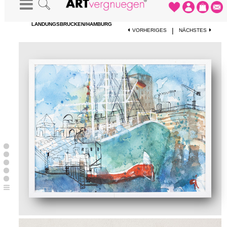
STARTSEITE
-
KUNSTWERKE
-
DIE RICKMER RICKMERS AN DEN
LANDUNGSBRÜCKEN/HAMBURG
|
VORHERIGES
NÄCHSTES