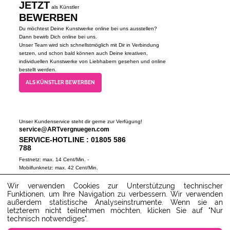
JETZT
als Künstler
BEWERBEN
Du möchtest Deine Kunstwerke online bei uns ausstellen?
Dann bewirb Dich online bei uns.
Unser Team wird sich schnellstmöglich mit Dir in Verbindung
setzen, und schon bald können auch Deine kreativen,
individuellen Kunstwerke von Liebhabern gesehen und online
bestellt werden.
ALS KÜNSTLER BEWERBEN
Unser Kundenservice steht dir gerne zur Verfügung!
service@ARTvergnuegen.com
SERVICE-HOTLINE : 01805 586
788
Festnetz: max. 14 Cent/Min. -
Mobilfunknetz: max. 42 Cent/Min.
(Mo-Do 9-18 Uhr, Fr 9-16 Uhr)
Wir verwenden Cookies zur Unterstützung technischer
ZUM SERVICECENTER
Funktionen, um Ihre Navigation zu verbessern. Wir verwenden
außerdem statistische Analyseinstrumente. Wenn sie an
letzterem nicht teilnehmen möchten, klicken Sie auf "Nur
technisch notwendiges".