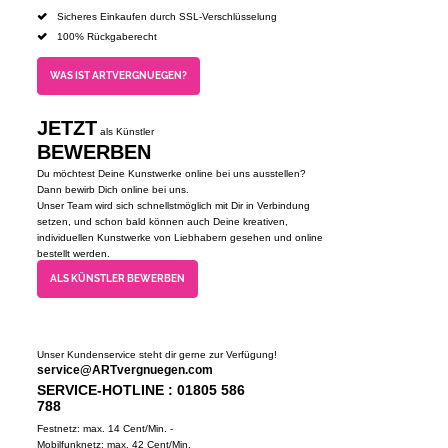
Sicheres Einkaufen durch SSL-Verschlüsselung
100% Rückgaberecht
WAS IST ARTVERGNUEGEN?
JETZT
als Künstler
BEWERBEN
Du möchtest Deine Kunstwerke online bei uns ausstellen?
Dann bewirb Dich online bei uns.
Unser Team wird sich schnellstmöglich mit Dir in Verbindung
setzen, und schon bald können auch Deine kreativen,
individuellen Kunstwerke von Liebhabern gesehen und online
bestellt werden.
ALS KÜNSTLER BEWERBEN
Unser Kundenservice steht dir gerne zur Verfügung!
service@ARTvergnuegen.com
SERVICE-HOTLINE : 01805 586
788
Festnetz: max. 14 Cent/Min. -
Mobilfunknetz: max. 42 Cent/Min.