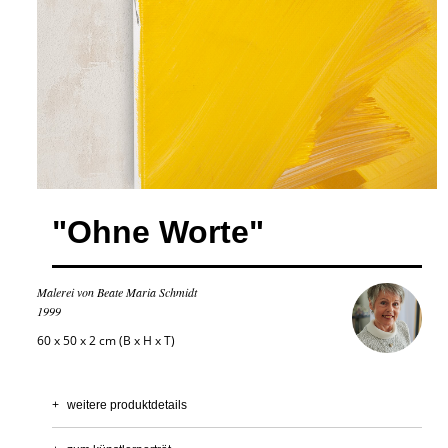
"Ohne Worte"
Malerei von Beate Maria Schmidt
1999
60 x 50 x 2 cm (B x H x T)
+
weitere produktdetails