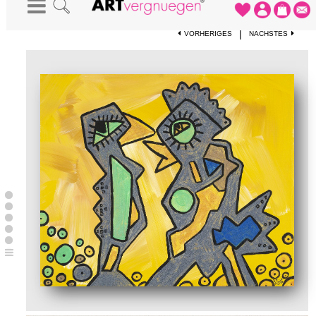
STARTSEITE
-
KUNSTWERKE
-
"OHNE WORTE"
|
VORHERIGES
NÄCHSTES