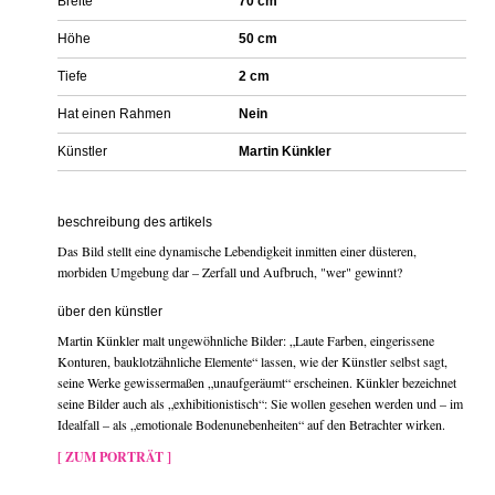
Breite
70 cm
Höhe
50 cm
Tiefe
2 cm
Hat einen Rahmen
Nein
Künstler
Martin Künkler
beschreibung des artikels
Das Bild stellt eine dynamische Lebendigkeit inmitten einer düsteren,
morbiden Umgebung dar – Zerfall und Aufbruch, "wer" gewinnt?
über den künstler
Martin Künkler malt ungewöhnliche Bilder: „Laute Farben, eingerissene
Konturen, bauklotzähnliche Elemente“ lassen, wie der Künstler selbst sagt,
seine Werke gewissermaßen „unaufgeräumt“ erscheinen. Künkler bezeichnet
seine Bilder auch als „exhibitionistisch“: Sie wollen gesehen werden und – im
Idealfall – als „emotionale Bodenunebenheiten“ auf den Betrachter wirken.
[ ZUM PORTRÄT ]