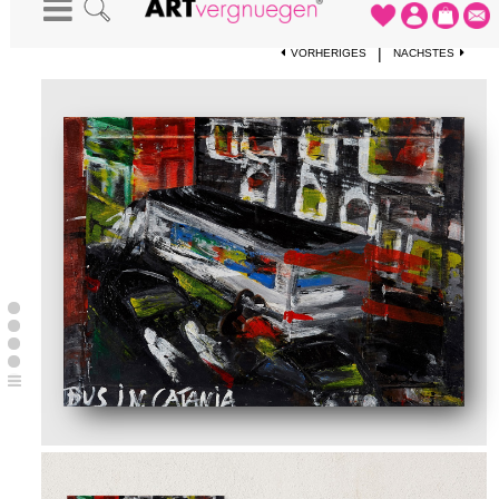
STARTSEITE
-
KUNSTDRUCKE
-
BUS IN CATANIA
|
VORHERIGES
NÄCHSTES