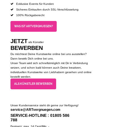
Exklusive Events für Kunden
Sicheres Einkaufen durch SSL-Verschlüsselung
100% Rückgaberecht
WAS IST ARTVERGNUEGEN?
JETZT
als Künstler
BEWERBEN
Du möchtest Deine Kunstwerke online bei uns ausstellen?
Dann bewirb Dich online bei uns.
Unser Team wird sich schnellstmöglich mit Dir in Verbindung
setzen, und schon bald können auch Deine kreativen,
individuellen Kunstwerke von Liebhabern gesehen und online
bestellt werden.
ALS KÜNSTLER BEWERBEN
Unser Kundenservice steht dir gerne zur Verfügung!
service@ARTvergnuegen.com
SERVICE-HOTLINE : 01805 586
788
Festnetz: max. 14 Cent/Min. -