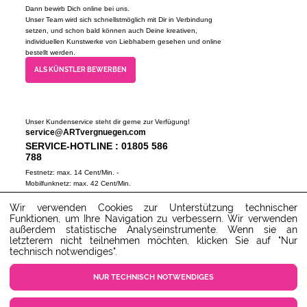
Dann bewirb Dich online bei uns.
Unser Team wird sich schnellstmöglich mit Dir in Verbindung
setzen, und schon bald können auch Deine kreativen,
individuellen Kunstwerke von Liebhabern gesehen und online
bestellt werden.
ALS KÜNSTLER BEWERBEN
Unser Kundenservice steht dir gerne zur Verfügung!
service@ARTvergnuegen.com
SERVICE-HOTLINE : 01805 586
788
Festnetz: max. 14 Cent/Min. -
Mobilfunknetz: max. 42 Cent/Min.
(Mo-Do 9-18 Uhr, Fr 9-16 Uhr)
Wir verwenden Cookies zur Unterstützung technischer
ZUM SERVICECENTER
Funktionen, um Ihre Navigation zu verbessern. Wir verwenden
außerdem statistische Analyseinstrumente. Wenn sie an
letzterem nicht teilnehmen möchten, klicken Sie auf "Nur
technisch notwendiges".
NUR TECHNISCH NOTWENDIGES