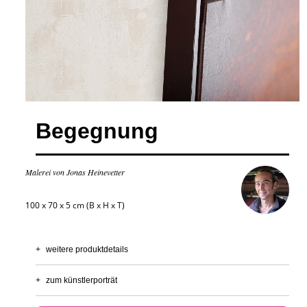
Begegnung
Malerei von Jonas Heinevetter
100 x 70 x 5 cm (B x H x T)
+
weitere produktdetails
+
zum künstlerporträt