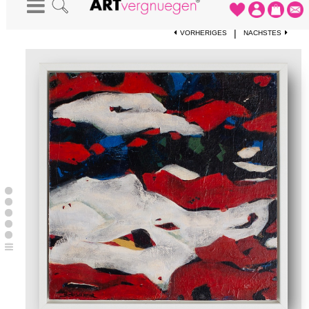
STARTSEITE
-
KUNSTWERKE
-
RED ORINOCO
|
VORHERIGES
NÄCHSTES