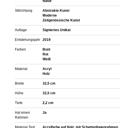
Natur
Stilrichtung
Abstrakte Kunst
Moderne
Zeitgenössische Kunst
Auflage
Signiertes Unikat
Entstehungsjahr
2019
Farben
Bunt
Rot
Weiß
Material
Acryl
Holz
Breite
32,5 cm
Höhe
32,5 cm
Tiefe
2,2 cm
Hat einen
Ja
Rahmen
Material-Text
Acrylfarbe auf Holz, mit Schattenfugenrahmen