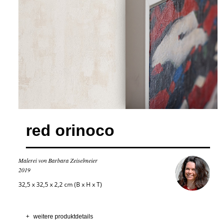
red orinoco
Malerei von Barbara Zeiselmeier
2019
32,5 x 32,5 x 2,2 cm (B x H x T)
+
weitere produktdetails