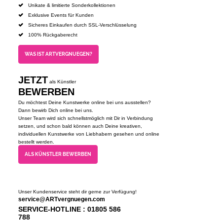
Unikate & limitierte Sonderkollektionen
Exklusive Events für Kunden
Sicheres Einkaufen durch SSL-Verschlüsselung
100% Rückgaberecht
WAS IST ARTVERGNUEGEN?
JETZT
als Künstler
BEWERBEN
Du möchtest Deine Kunstwerke online bei uns ausstellen?
Dann bewirb Dich online bei uns.
Unser Team wird sich schnellstmöglich mit Dir in Verbindung
setzen, und schon bald können auch Deine kreativen,
individuellen Kunstwerke von Liebhabern gesehen und online
bestellt werden.
ALS KÜNSTLER BEWERBEN
Unser Kundenservice steht dir gerne zur Verfügung!
service@ARTvergnuegen.com
SERVICE-HOTLINE : 01805 586
788