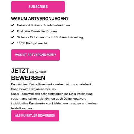
WARUM ARTVERGNUEGEN?
Unikate & limitierte Sonderkollektionen
Exklusive Events für Kunden
Sicheres Einkaufen durch SSL-Verschlüsselung
100% Rückgaberecht
WAS IST ARTVERGNUEGEN?
JETZT
als Künstler
BEWERBEN
Du möchtest Deine Kunstwerke online bei uns ausstellen?
Dann bewirb Dich online bei uns.
Unser Team wird sich schnellstmöglich mit Dir in Verbindung
setzen, und schon bald können auch Deine kreativen,
individuellen Kunstwerke von Liebhabern gesehen und online
bestellt werden.
ALS KÜNSTLER BEWERBEN