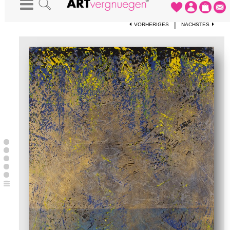
STARTSEITE
-
KUNSTWERKE
-
NO.18
|
VORHERIGES
NÄCHSTES