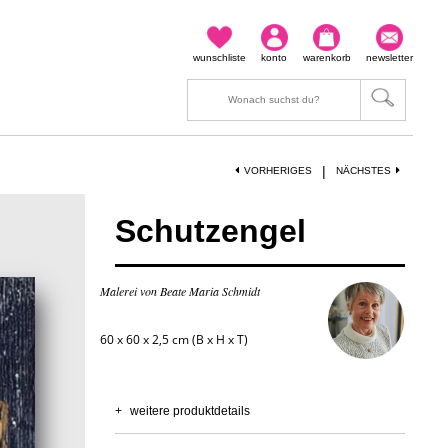
wunschliste
konto
warenkorb
newsletter
|
VORHERIGES
NÄCHSTES
Schutzengel
Malerei von Beate Maria Schmidt
60 x 60 x 2,5 cm (B x H x T)
+
weitere produktdetails