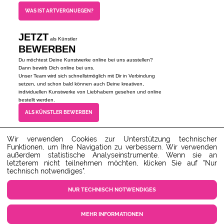
WAS IST ARTVERGNUEGEN?
JETZT
als Künstler
BEWERBEN
Du möchtest Deine Kunstwerke online bei uns ausstellen?
Dann bewirb Dich online bei uns.
Unser Team wird sich schnellstmöglich mit Dir in Verbindung
setzen, und schon bald können auch Deine kreativen,
individuellen Kunstwerke von Liebhabern gesehen und online
bestellt werden.
ALS KÜNSTLER BEWERBEN
Wir verwenden Cookies zur Unterstützung technischer
Funktionen, um Ihre Navigation zu verbessern. Wir verwenden
Unser Kundenservice steht dir gerne zur Verfügung!
außerdem statistische Analyseinstrumente. Wenn sie an
service@ARTvergnuegen.com
letzterem nicht teilnehmen möchten, klicken Sie auf "Nur
SERVICE-HOTLINE : 01805 586
technisch notwendiges".
788
Festnetz: max. 14 Cent/Min. -
NUR TECHNISCH NOTWENDIGES
Mobilfunknetz: max. 42 Cent/Min.
(Mo-Do 9-18 Uhr, Fr 9-16 Uhr)
MEHR INFORMATIONEN
ZUM SERVICECENTER