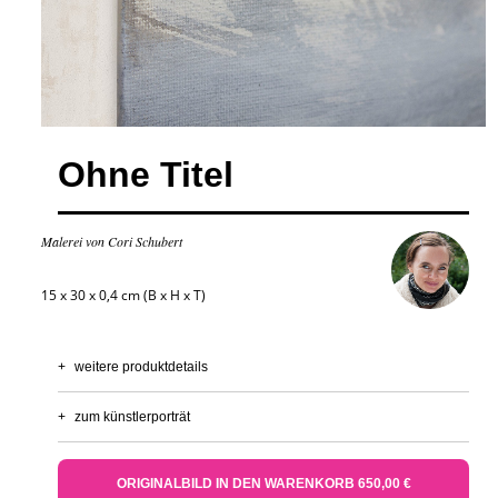
Ohne Titel
Malerei von Cori Schubert
15 x 30 x 0,4 cm (B x H x T)
+
weitere produktdetails
+
zum künstlerporträt
ORIGINALBILD IN DEN WARENKORB 650,00 €