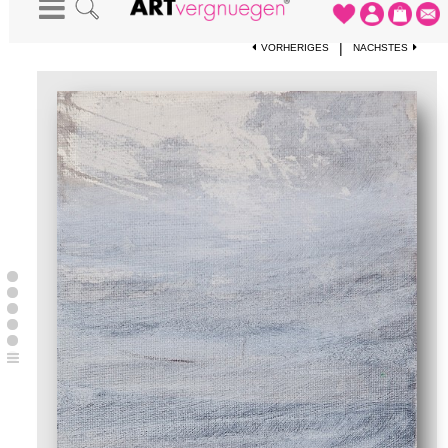
STARTSEITE
-
KUNSTWERKE
-
OHNE TITEL
|
VORHERIGES
NÄCHSTES