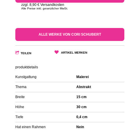
zzgl. 8,90 € Versandkosten
Alle Preise inkl. gesetzlicher MwSt.
ALLE WERKE VON CORI SCHUBERT
ARTIKEL MERKEN
TEILEN
produktdetails
Kunstgattung
Malerei
Thema
Abstrakt
Breite
15 cm
Höhe
30 cm
Tiefe
0,4 cm
Hat einen Rahmen
Nein