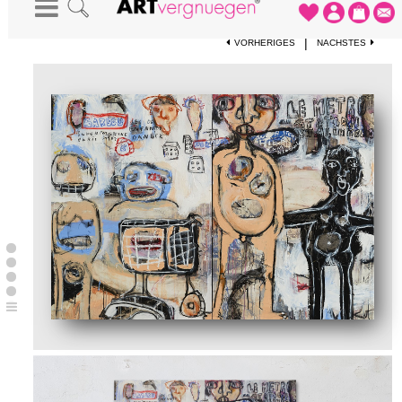
STARTSEITE
-
KUNSTWERKE
-
PARIS METROSTATION STALINGRAD
|
VORHERIGES
NÄCHSTES