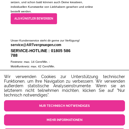
setzen, und schon bald können auch Deine kreativen,
individuellen Kunstwerke von Liebhabern gesehen und online
bestellt werden.
ALS KÜNSTLER BEWERBEN
Unser Kundenservice steht dir gerne zur Verfügung!
service@ARTvergnuegen.com
SERVICE-HOTLINE : 01805 586
788
Festnetz: max. 14 Cent/Min. -
Mobilfunknetz: max. 42 Cent/Min.
(Mo-Do 9-18 Uhr, Fr 9-16 Uhr)
Wir verwenden Cookies zur Unterstützung technischer
ZUM SERVICECENTER
Funktionen, um Ihre Navigation zu verbessern. Wir verwenden
außerdem statistische Analyseinstrumente. Wenn sie an
letzterem nicht teilnehmen möchten, klicken Sie auf "Nur
technisch notwendiges".
NUR TECHNISCH NOTWENDIGES
MEHR INFORMATIONEN
COOKIE EINSTELLUNGEN
KUNDENSERVICE