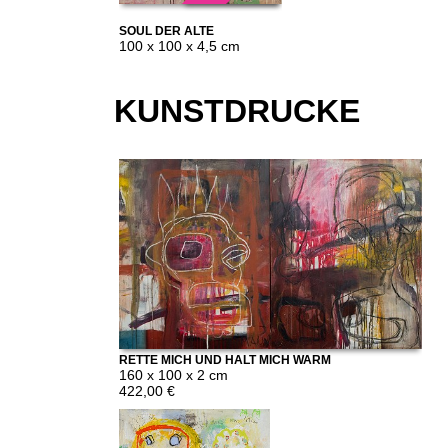
SOUL DER ALTE
BELZEBUB
100 x 100 x 4,5 cm
KUNSTDRUCKE
RETTE MICH UND HALT MICH WARM
160 x 100 x 2 cm
422,00 €