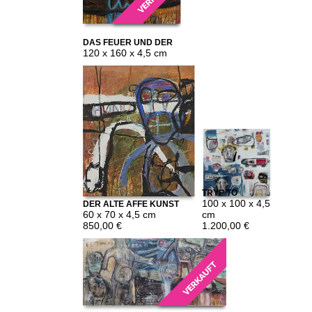
DAS FEUER UND DER
WASSERVOGEL
120 x 160 x 4,5 cm
TRYP TO
BROOKLYN
100 x 100 x 4,5
DER ALTE AFFE KUNST
60 x 70 x 4,5 cm
cm
850,00 €
1.200,00 €