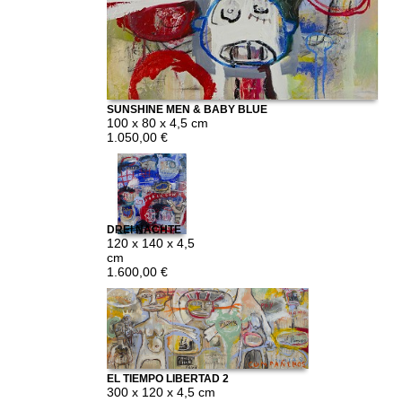
SUNSHINE MEN & BABY BLUE
100 x 80 x 4,5 cm
1.050,00 €
DREI NÄCHTE
BARCELONA
120 x 140 x 4,5
cm
1.600,00 €
EL TIEMPO LIBERTAD 2
300 x 120 x 4,5 cm