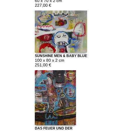
KUNST
60 x 70 x 2 cm
227,00 €
SUNSHINE MEN & BABY BLUE
100 x 80 x 2 cm
251,00 €
DAS FEUER UND DER