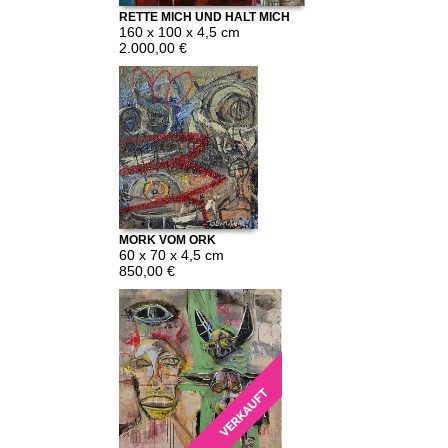
RETTE MICH UND HALT MICH
WARM
160 x 100 x 4,5 cm
2.000,00 €
MORK VOM ORK
60 x 70 x 4,5 cm
850,00 €