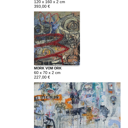
WASSERVOGEL
120 x 160 x 2 cm
393,00 €
MORK VOM ORK
60 x 70 x 2 cm
227,00 €