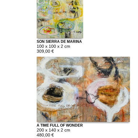
SON SIERRA DE MARINA
2
100 x 100 x 2 cm
309,00 €
A TIME FULL OF WONDER
200 x 140 x 2 cm
480,00 €