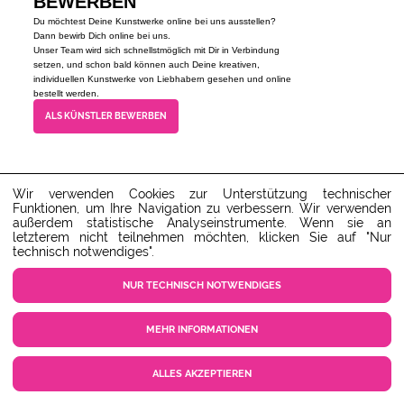
BEWERBEN
Du möchtest Deine Kunstwerke online bei uns ausstellen?
Dann bewirb Dich online bei uns.
Unser Team wird sich schnellstmöglich mit Dir in Verbindung
setzen, und schon bald können auch Deine kreativen,
individuellen Kunstwerke von Liebhabern gesehen und online
bestellt werden.
ALS KÜNSTLER BEWERBEN
Unser Kundenservice steht dir gerne zur Verfügung!
Wir verwenden Cookies zur Unterstützung technischer
service@ARTvergnuegen.com
Funktionen, um Ihre Navigation zu verbessern. Wir verwenden
SERVICE-HOTLINE : 01805 586
außerdem statistische Analyseinstrumente. Wenn sie an
788
letzterem nicht teilnehmen möchten, klicken Sie auf "Nur
technisch notwendiges".
Festnetz: max. 14 Cent/Min. -
Mobilfunknetz: max. 42 Cent/Min.
(Mo-Do 9-18 Uhr, Fr 9-16 Uhr)
NUR TECHNISCH NOTWENDIGES
ZUM SERVICECENTER
MEHR INFORMATIONEN
ALLES AKZEPTIEREN