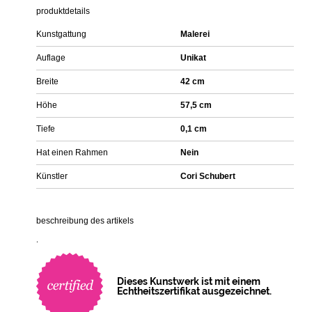
produktdetails
Kunstgattung
Malerei
Auflage
Unikat
Breite
42 cm
Höhe
57,5 cm
Tiefe
0,1 cm
Hat einen Rahmen
Nein
Künstler
Cori Schubert
beschreibung des artikels
.
Dieses Kunstwerk ist mit einem
Echtheitszertifikat ausgezeichnet.