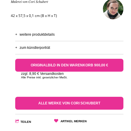
Malerei von Cori Schubert
42 x 57,5 x 0,1 cm (B x H x T)
+
weitere produktdetails
+
zum künstlerporträt
ORIGINALBILD IN DEN WARENKORB 900,00 €
zzgl. 8,90 € Versandkosten
Alle Preise inkl. gesetzlicher MwSt.
ALLE WERKE VON CORI SCHUBERT
ARTIKEL MERKEN
TEILEN