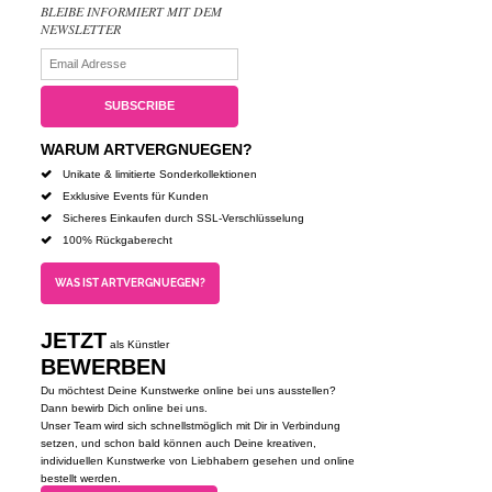
BLEIBE INFORMIERT MIT DEM
NEWSLETTER
WARUM ARTVERGNUEGEN?
Unikate & limitierte Sonderkollektionen
Exklusive Events für Kunden
Sicheres Einkaufen durch SSL-Verschlüsselung
100% Rückgaberecht
WAS IST ARTVERGNUEGEN?
JETZT
als Künstler
BEWERBEN
Du möchtest Deine Kunstwerke online bei uns ausstellen?
Dann bewirb Dich online bei uns.
Unser Team wird sich schnellstmöglich mit Dir in Verbindung
setzen, und schon bald können auch Deine kreativen,
individuellen Kunstwerke von Liebhabern gesehen und online
bestellt werden.