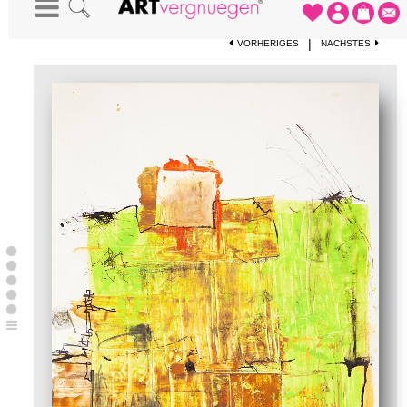
STARTSEITE
-
KUNSTWERKE
-
OHNE TITEL
|
VORHERIGES
NÄCHSTES