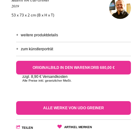
Malerei von Udo Greiner
2019
53 x 73 x 2 cm (B x H x T)
+
weitere produktdetails
+
zum künstlerporträt
ORIGINALBILD IN DEN WARENKORB 680,00 €
zzgl. 8,90 € Versandkosten
Alle Preise inkl. gesetzlicher MwSt.
ALLE WERKE VON UDO GREINER
ARTIKEL MERKEN
TEILEN