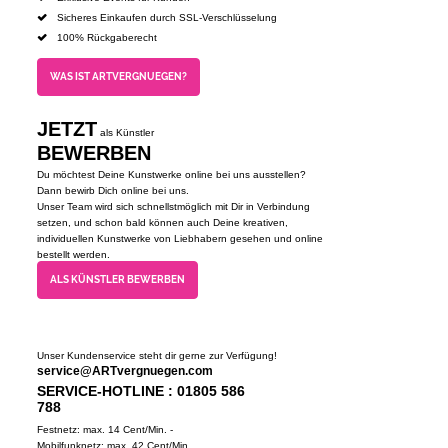
Sicheres Einkaufen durch SSL-Verschlüsselung
100% Rückgaberecht
WAS IST ARTVERGNUEGEN?
JETZT
als Künstler
BEWERBEN
Du möchtest Deine Kunstwerke online bei uns ausstellen?
Dann bewirb Dich online bei uns.
Unser Team wird sich schnellstmöglich mit Dir in Verbindung
setzen, und schon bald können auch Deine kreativen,
individuellen Kunstwerke von Liebhabern gesehen und online
bestellt werden.
ALS KÜNSTLER BEWERBEN
Unser Kundenservice steht dir gerne zur Verfügung!
service@ARTvergnuegen.com
SERVICE-HOTLINE : 01805 586
788
Festnetz: max. 14 Cent/Min. -
Mobilfunknetz: max. 42 Cent/Min.