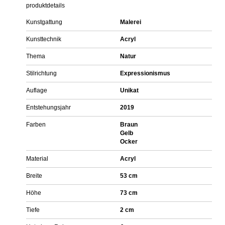
produktdetails
Kunstgattung
Malerei
Kunsttechnik
Acryl
Thema
Natur
Stilrichtung
Expressionismus
Auflage
Unikat
Entstehungsjahr
2019
Farben
Braun
Gelb
Ocker
Material
Acryl
Breite
53 cm
Höhe
73 cm
Tiefe
2 cm