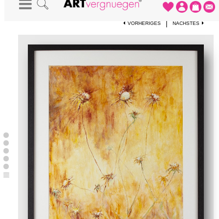
STARTSEITE
-
KUNSTWERKE
-
GREECE
|
VORHERIGES
NÄCHSTES