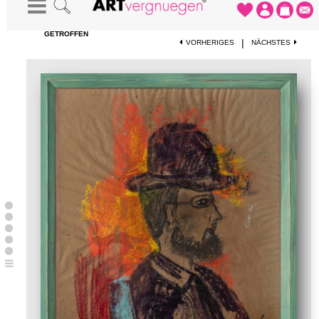
STARTSEITE
-
KUNSTWERKE
-
TOULOUSE LAUTREC IN WEDEL
GETROFFEN
|
VORHERIGES
NÄCHSTES