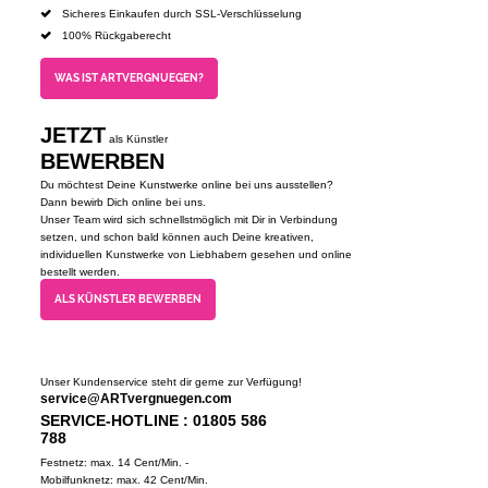
Sicheres Einkaufen durch SSL-Verschlüsselung
100% Rückgaberecht
WAS IST ARTVERGNUEGEN?
JETZT
als Künstler
BEWERBEN
Du möchtest Deine Kunstwerke online bei uns ausstellen?
Dann bewirb Dich online bei uns.
Unser Team wird sich schnellstmöglich mit Dir in Verbindung
setzen, und schon bald können auch Deine kreativen,
individuellen Kunstwerke von Liebhabern gesehen und online
bestellt werden.
ALS KÜNSTLER BEWERBEN
Unser Kundenservice steht dir gerne zur Verfügung!
service@ARTvergnuegen.com
SERVICE-HOTLINE : 01805 586
788
Festnetz: max. 14 Cent/Min. -
Mobilfunknetz: max. 42 Cent/Min.