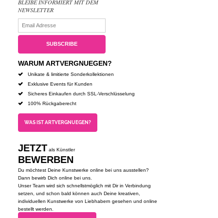
BLEIBE INFORMIERT MIT DEM
NEWSLETTER
WARUM ARTVERGNUEGEN?
Unikate & limitierte Sonderkollektionen
Exklusive Events für Kunden
Sicheres Einkaufen durch SSL-Verschlüsselung
100% Rückgaberecht
WAS IST ARTVERGNUEGEN?
JETZT
als Künstler
BEWERBEN
Du möchtest Deine Kunstwerke online bei uns ausstellen?
Dann bewirb Dich online bei uns.
Unser Team wird sich schnellstmöglich mit Dir in Verbindung
setzen, und schon bald können auch Deine kreativen,
individuellen Kunstwerke von Liebhabern gesehen und online
bestellt werden.