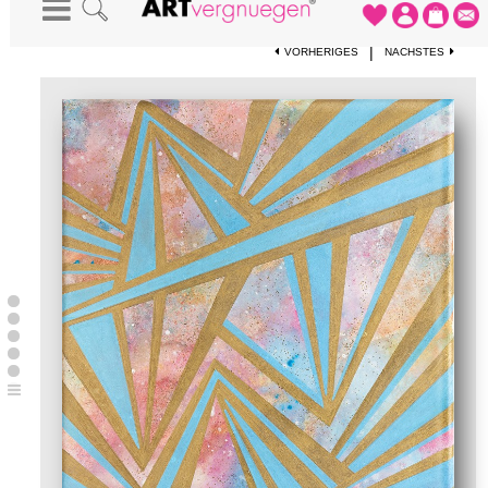
STARTSEITE
-
KUNSTWERKE
-
SUPERNOVA
|
VORHERIGES
NÄCHSTES