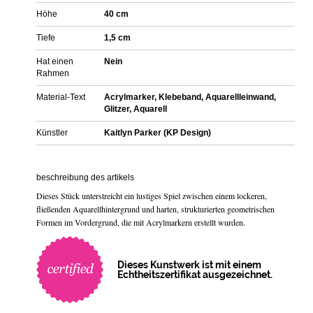
Höhe
40 cm
Tiefe
1,5 cm
Hat einen
Nein
Rahmen
Material-Text
Acrylmarker, Klebeband, Aquarellleinwand,
Glitzer, Aquarell
Künstler
Kaitlyn Parker (KP Design)
beschreibung des artikels
Dieses Stück unterstreicht ein lustiges Spiel zwischen einem lockeren,
fließenden Aquarellhintergrund und harten, strukturierten geometrischen
Formen im Vordergrund, die mit Acrylmarkern erstellt wurden.
Dieses Kunstwerk ist mit einem
Echtheitszertifikat ausgezeichnet.