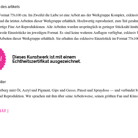
des artikels
Format 75x100 cm. Im Zweifel die Liebe ist eine Arbeit aus der Werkgruppe Komplex, exklusiv
nd die letzten Arbeiten dieser Werkgruppe erhältlich. Hochwertig reproduziert, zum Teil gerahm
rtige Fine Art Reproduktionen. Alle Arbeiten wurden ursprünglich in geringer Stückzahl limiti
rweile Einzelstücke im jeweiligen Format. Es sind keine weiteren Auflagen verfügbar, exklusiv
 Arbeiten dieser Werkgruppe erhältlich. Sie erhalten das exklusive Einzelstück im Format 75x10
Dieses Kunstwerk ist mit einem
Echtheitszertifikat ausgezeichnet.
tler
rberg mixt Öl, Acryl und Pigment, Gips und Gesso, Pinsel und Spraydose — und verbindet M
d Reproduktion. Wir sprachen mit ihm über seine Arbeitsweise, seinen größten Fan und Künstl
ÄT ]