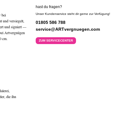
hast du fragen?
Unser Kundenservice steht dir gerne zur Verfügung!
 bei
t und versiegelt,
01805 586 788
ert und signiert —
service@ARTvergnuegen.com
 bei Artvergnügen
0 cm.
ZUM SERVICECENTER
alerei,
er, die ihn