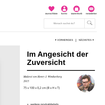
wunschliste
konto
warenkorb
newsletter
|
VORHERIGES
NÄCHSTES
Im Angesicht der
Zuversicht
Malerei von Henry J. Wintherberg
2015
75 x 100 x 0,2 cm (B x H x T)
+
weitere produktdetails