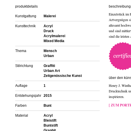
produktdetails
beschreibung 
Einzelstück im 
Kunstgattung
Malerei
Artvergnügen si
allesamt hochwe
Kunsttechnik
Acryl
und sind mittle
Druck
Acrylmalerei
sind die letzten
Mixed Media
Thema
Mensch
Urban
Stilrichtung
Graffiti
Urban Art
Zeitgenössische Kunst
über den küns
Henry J. Winthe
Auflage
1
Drucktechnik un
Entstehungsjahr
2015
inspirieren.
[ ZUM PORTR
Farben
Bunt
Material
Acryl
Bleistift
Buntstift
Graphit