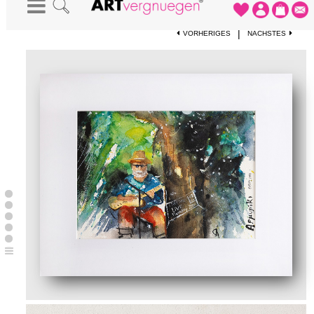
STARTSEITE
-
KUNSTWERKE
-
BLUESABEND IN PLAKIAS AUF KRETA
|
VORHERIGES
NÄCHSTES