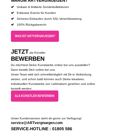
WARUM ARTVERGNUEGEN?
Unikate & limitierte Sonderkollektionen
Exklusive Events für Kunden
Sicheres Einkaufen durch SSL-Verschlüsselung
100% Rückgaberecht
WAS IST ARTVERGNUEGEN?
JETZT
als Künstler
BEWERBEN
Du möchtest Deine Kunstwerke online bei uns ausstellen?
Dann bewirb Dich online bei uns.
Unser Team wird sich schnellstmöglich mit Dir in Verbindung
setzen, und schon bald können auch Deine kreativen,
individuellen Kunstwerke von Liebhabern gesehen und online
bestellt werden.
ALS KÜNSTLER BEWERBEN
Unser Kundenservice steht dir gerne zur Verfügung!
service@ARTvergnuegen.com
SERVICE-HOTLINE : 01805 586