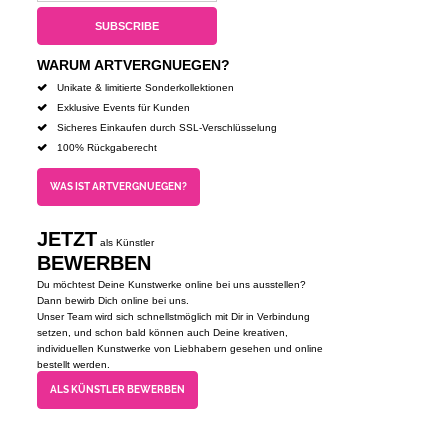
WARUM ARTVERGNUEGEN?
Unikate & limitierte Sonderkollektionen
Exklusive Events für Kunden
Sicheres Einkaufen durch SSL-Verschlüsselung
100% Rückgaberecht
WAS IST ARTVERGNUEGEN?
JETZT
als Künstler
BEWERBEN
Du möchtest Deine Kunstwerke online bei uns ausstellen?
Dann bewirb Dich online bei uns.
Unser Team wird sich schnellstmöglich mit Dir in Verbindung
setzen, und schon bald können auch Deine kreativen,
individuellen Kunstwerke von Liebhabern gesehen und online
bestellt werden.
ALS KÜNSTLER BEWERBEN