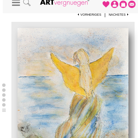
STARTSEITE
-
KUNSTWERKE
-
SCHUTZENGEL AM MEER
|
VORHERIGES
NÄCHSTES