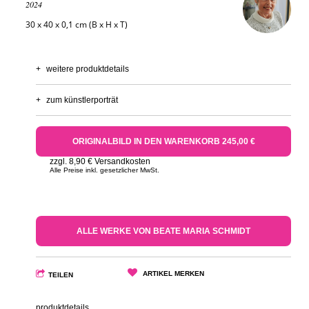
2024
30 x 40 x 0,1 cm (B x H x T)
+
weitere produktdetails
+
zum künstlerporträt
ORIGINALBILD IN DEN WARENKORB 245,00 €
zzgl. 8,90 € Versandkosten
Alle Preise inkl. gesetzlicher MwSt.
ALLE WERKE VON BEATE MARIA SCHMIDT
ARTIKEL MERKEN
TEILEN
produktdetails