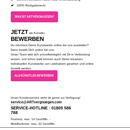
100% Rückgaberecht
WAS IST ARTVERGNUEGEN?
JETZT
als Künstler
BEWERBEN
Du möchtest Deine Kunstwerke online bei uns ausstellen?
Dann bewirb Dich online bei uns.
Unser Team wird sich schnellstmöglich mit Dir in Verbindung
setzen, und schon bald können auch Deine kreativen,
individuellen Kunstwerke von Liebhabern gesehen und online
bestellt werden.
ALS KÜNSTLER BEWERBEN
Unser Kundenservice steht dir gerne zur Verfügung!
service@ARTvergnuegen.com
SERVICE-HOTLINE : 01805 586
788
Festnetz: max. 14 Cent/Min. -
Mobilfunknetz: max. 42 Cent/Min.
(Mo-Do 9-18 Uhr, Fr 9-16 Uhr)