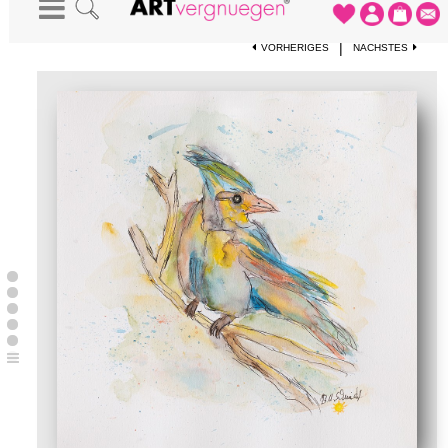
STARTSEITE
-
KUNSTWERKE
-
IM VISIER – NR. 2
|
VORHERIGES
NÄCHSTES