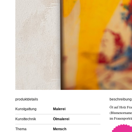
produktdetails
beschreibung 
Öl auf Holz Frau
Kunstgattung
Malerei
(Blumenornament
im Frauenporträt
Kunsttechnik
Ölmalerei
Thema
Mensch