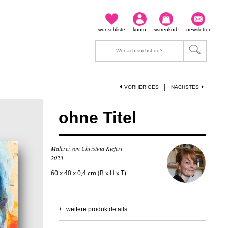
wunschliste
konto
warenkorb
newsletter
|
VORHERIGES
NÄCHSTES
ohne Titel
Malerei von Christina Kiefert
2023
60 x 40 x 0,4 cm (B x H x T)
+
weitere produktdetails