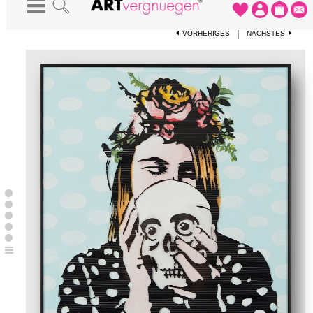
STARTSEITE
-
KUNSTWERKE
-
SKULL
|
VORHERIGES
NÄCHSTES