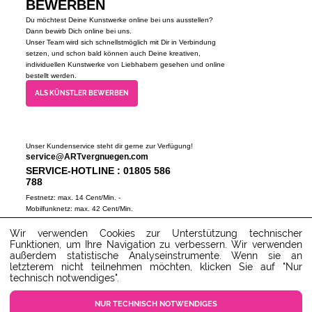
BEWERBEN
Du möchtest Deine Kunstwerke online bei uns ausstellen?
Dann bewirb Dich online bei uns.
Unser Team wird sich schnellstmöglich mit Dir in Verbindung
setzen, und schon bald können auch Deine kreativen,
individuellen Kunstwerke von Liebhabern gesehen und online
bestellt werden.
ALS KÜNSTLER BEWERBEN
Unser Kundenservice steht dir gerne zur Verfügung!
service@ARTvergnuegen.com
SERVICE-HOTLINE : 01805 586
788
Festnetz: max. 14 Cent/Min. -
Mobilfunknetz: max. 42 Cent/Min.
(Mo-Do 9-18 Uhr, Fr 9-16 Uhr)
Wir verwenden Cookies zur Unterstützung technischer
ZUM SERVICECENTER
Funktionen, um Ihre Navigation zu verbessern. Wir verwenden
außerdem statistische Analyseinstrumente. Wenn sie an
letzterem nicht teilnehmen möchten, klicken Sie auf "Nur
technisch notwendiges".
NUR TECHNISCH NOTWENDIGES