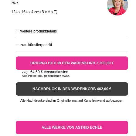
2015
124 x 164 x 4 cm (B x H x T)
+
weitere produktdetails
+
zum künstlerporträt
ORIGINALBILD IN DEN WARENKORB 2.200,00 €
zzgl. 64,50 € Versandkosten
Alle Preise inkl. gesetzlicher MwSt.
NACHDRUCK IN DEN WARENKORB 462,00 €
Alle Nachdrucke sind im Originalformat auf Kunstleinwand aufgezogen
ALLE WERKE VON ASTRID ECHLE