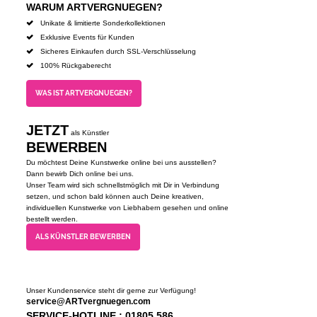
WARUM ARTVERGNUEGEN?
Unikate & limitierte Sonderkollektionen
Exklusive Events für Kunden
Sicheres Einkaufen durch SSL-Verschlüsselung
100% Rückgaberecht
WAS IST ARTVERGNUEGEN?
JETZT
als Künstler
BEWERBEN
Du möchtest Deine Kunstwerke online bei uns ausstellen?
Dann bewirb Dich online bei uns.
Unser Team wird sich schnellstmöglich mit Dir in Verbindung
setzen, und schon bald können auch Deine kreativen,
individuellen Kunstwerke von Liebhabern gesehen und online
bestellt werden.
ALS KÜNSTLER BEWERBEN
Unser Kundenservice steht dir gerne zur Verfügung!
service@ARTvergnuegen.com
SERVICE-HOTLINE : 01805 586