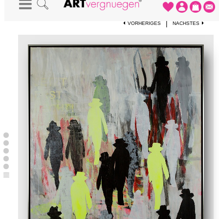
STARTSEITE
-
KUNSTWERKE
-
JETZT ERST RECHT
|
VORHERIGES
NÄCHSTES