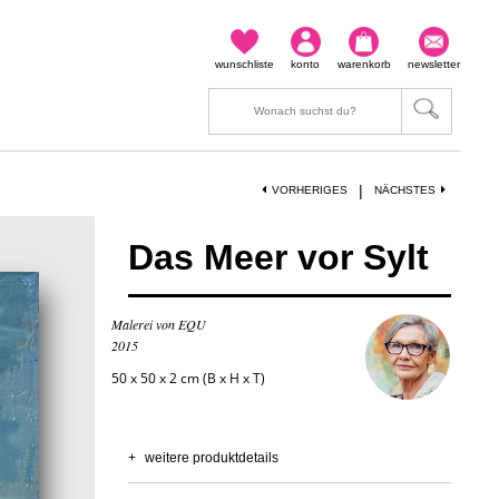
wunschliste
konto
warenkorb
newsletter
|
VORHERIGES
NÄCHSTES
Das Meer vor Sylt
Malerei von EQU
2015
50 x 50 x 2 cm (B x H x T)
+
weitere produktdetails