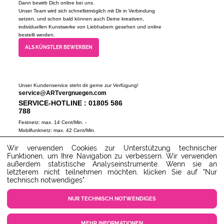
Dann bewirb Dich online bei uns.
Unser Team wird sich schnellstmöglich mit Dir in Verbindung
setzen, und schon bald können auch Deine kreativen,
individuellen Kunstwerke von Liebhabern gesehen und online
bestellt werden.
ALS KÜNSTLER BEWERBEN
Unser Kundenservice steht dir gerne zur Verfügung!
service@ARTvergnuegen.com
SERVICE-HOTLINE : 01805 586
788
Festnetz: max. 14 Cent/Min. -
Mobilfunknetz: max. 42 Cent/Min.
(Mo-Do 9-18 Uhr, Fr 9-16 Uhr)
Wir verwenden Cookies zur Unterstützung technischer
ZUM SERVICECENTER
Funktionen, um Ihre Navigation zu verbessern. Wir verwenden
außerdem statistische Analyseinstrumente. Wenn sie an
letzterem nicht teilnehmen möchten, klicken Sie auf "Nur
technisch notwendiges".
NUR TECHNISCH NOTWENDIGES
MEHR INFORMATIONEN