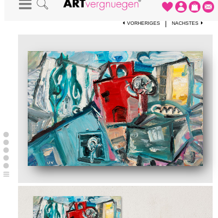
STARTSEITE
-
KUNSTWERKE
-
DURCH DIE STADT
|
VORHERIGES
NÄCHSTES