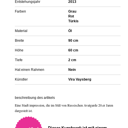
Entstehungsjahr
2013
Farben
Grau
Rot
Türkis
Material
Öl
Breite
90 cm
Höhe
60 cm
Tiefe
2 cm
Hat einen Rahmen
Nein
Künstler
Vira Vaysberg
beschreibung des artikels
Eine Stadt impression, die im Still von Russischen Avatgarde 20.er Jaren
dargestelt ist.