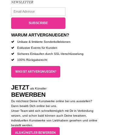
NEWSLETTER
WARUM ARTVERGNUEGEN?
Unikate & limitierte Sonderkollektionen
Exklusive Events für Kunden
Sicheres Einkaufen durch SSL-Verschlüsselung
100% Rückgaberecht
WAS IST ARTVERGNUEGEN?
JETZT
als Künstler
BEWERBEN
Du möchtest Deine Kunstwerke online bei uns ausstellen?
Dann bewirb Dich online bei uns.
Unser Team wird sich schnellstmöglich mit Dir in Verbindung
setzen, und schon bald können auch Deine kreativen,
individuellen Kunstwerke von Liebhabern gesehen und online
bestellt werden.
ALS KÜNSTLER BEWERBEN