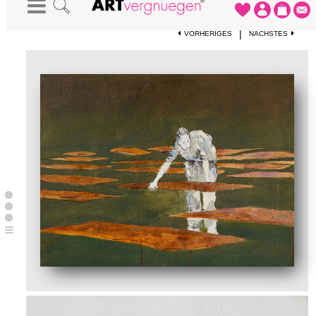
STARTSEITE
-
KUNSTDRUCKE
-
AUFBAU (GOLDGRÜN)
|
VORHERIGES
NÄCHSTES