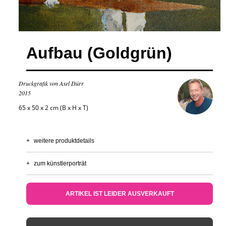
Aufbau (Goldgrün)
Druckgrafik von Axel Dürr
2015
65 x 50 x 2 cm (B x H x T)
+
weitere produktdetails
+
zum künstlerporträt
ARTIKEL IST LEIDER AUSVERKAUFT