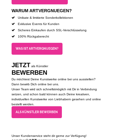
WARUM ARTVERGNUEGEN?
Unikate & limitierte Sonderkollektionen
Exklusive Events für Kunden
Sicheres Einkaufen durch SSL-Verschlüsselung
100% Rückgaberecht
WAS IST ARTVERGNUEGEN?
JETZT
als Künstler
BEWERBEN
Du möchtest Deine Kunstwerke online bei uns ausstellen?
Dann bewirb Dich online bei uns.
Unser Team wird sich schnellstmöglich mit Dir in Verbindung
setzen, und schon bald können auch Deine kreativen,
individuellen Kunstwerke von Liebhabern gesehen und online
bestellt werden.
ALS KÜNSTLER BEWERBEN
Unser Kundenservice steht dir gerne zur Verfügung!