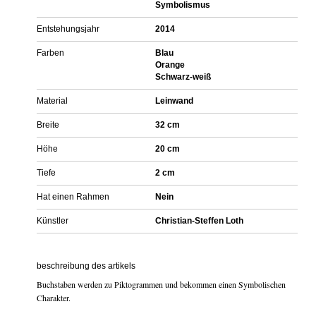
Symbolismus
Entstehungsjahr
2014
Farben
Blau
Orange
Schwarz-weiß
Material
Leinwand
Breite
32 cm
Höhe
20 cm
Tiefe
2 cm
Hat einen Rahmen
Nein
Künstler
Christian-Steffen Loth
beschreibung des artikels
Buchstaben werden zu Piktogrammen und bekommen einen Symbolischen
Charakter.