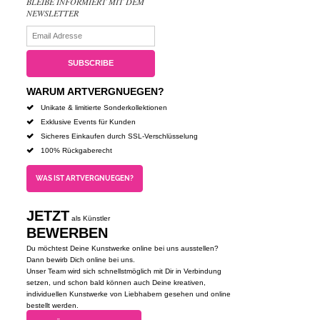
BLEIBE INFORMIERT MIT DEM
NEWSLETTER
WARUM ARTVERGNUEGEN?
Unikate & limitierte Sonderkollektionen
Exklusive Events für Kunden
Sicheres Einkaufen durch SSL-Verschlüsselung
100% Rückgaberecht
WAS IST ARTVERGNUEGEN?
JETZT
als Künstler
BEWERBEN
Du möchtest Deine Kunstwerke online bei uns ausstellen?
Dann bewirb Dich online bei uns.
Unser Team wird sich schnellstmöglich mit Dir in Verbindung
setzen, und schon bald können auch Deine kreativen,
individuellen Kunstwerke von Liebhabern gesehen und online
bestellt werden.