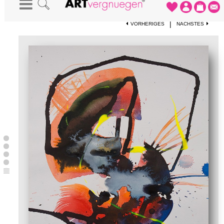
STARTSEITE
-
KUNSTDRUCKE
-
BUCHSTABE ALS BILD
|
VORHERIGES
NÄCHSTES