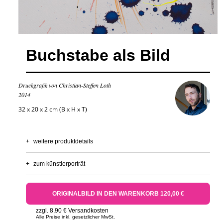
Buchstabe als Bild
Druckgrafik von Christian-Steffen Loth
2014
32 x 20 x 2 cm (B x H x T)
+
weitere produktdetails
+
zum künstlerporträt
ORIGINALBILD IN DEN WARENKORB 120,00 €
zzgl. 8,90 € Versandkosten
Alle Preise inkl. gesetzlicher MwSt.