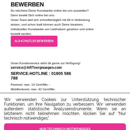
BEWERBEN
Du möchtest Deine Kunstwerke online bei uns ausstellen?
Dann bewirb Dich online bei uns.
Unser Team wird sich schnellstmöglich mit Dir in Verbindung
setzen, und schon bald können auch Deine kreativen,
individuellen Kunstwerke von Liebhabern gesehen und online
bestellt werden.
ALS KÜNSTLER BEWERBEN
Unser Kundenservice steht dir gerne zur Verfügung!
service@ARTvergnuegen.com
SERVICE-HOTLINE : 01805 586
788
Festnetz: max. 14 Cent/Min. -
Mobilfunknetz: max. 42 Cent/Min.
(Mo-Do 9-18 Uhr, Fr 9-16 Uhr)
Wir verwenden Cookies zur Unterstützung technischer
ZUM SERVICECENTER
Funktionen, um Ihre Navigation zu verbessern. Wir verwenden
außerdem statistische Analyseinstrumente. Wenn sie an
letzterem nicht teilnehmen möchten, klicken Sie auf "Nur
technisch notwendiges".
NUR TECHNISCH NOTWENDIGES