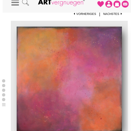
STARTSEITE
-
KUNSTDRUCKE
-
SEVENTHSKY
|
VORHERIGES
NÄCHSTES