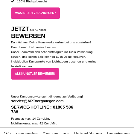
100% Rückgaberecht
WAS IST ARTVERGNUEGEN?
JETZT
als Künstler
BEWERBEN
Du möchtest Deine Kunstwerke online bei uns ausstellen?
Dann bewirb Dich online bei uns.
Unser Team wird sich schnellstmöglich mit Dir in Verbindung
setzen, und schon bald können auch Deine kreativen,
individuellen Kunstwerke von Liebhabern gesehen und online
bestellt werden.
ALS KÜNSTLER BEWERBEN
Unser Kundenservice steht dir gerne zur Verfügung!
service@ARTvergnuegen.com
SERVICE-HOTLINE : 01805 586
788
Festnetz: max. 14 Cent/Min. -
Mobilfunknetz: max. 42 Cent/Min.
(Mo-Do 9-18 Uhr, Fr 9-16 Uhr)