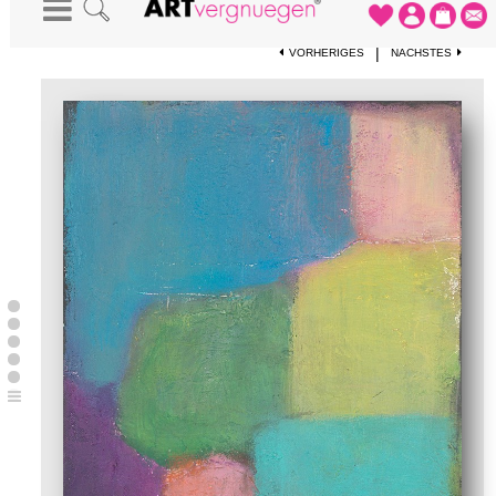
STARTSEITE
-
KUNSTDRUCKE
-
SILENCE 1
|
VORHERIGES
NÄCHSTES