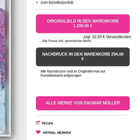
+
zum künstlerporträt
ORIGINALBILD IN DEN WARENKORB
1.200,00 €
zzgl. 32,50 € Versandkosten
Alle Preise inkl. gesetzlicher MwSt.
NACHDRUCK IN DEN WARENKORB 294,00
€
Alle Nachdrucke sind im Originalformat auf
Kunstleinwand aufgezogen
ALLE WERKE VON DAGMAR MÜLLER
TEILEN
ARTIKEL MERKEN