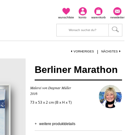
wunschliste
konto
warenkorb
newsletter
|
VORHERIGES
NÄCHSTES
Berliner Marathon
Malerei von Dagmar Müller
2016
73 x 53 x 2 cm (B x H x T)
+
weitere produktdetails