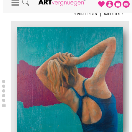
STARTSEITE
-
KUNSTWERKE
-
TANZ II
|
VORHERIGES
NÄCHSTES