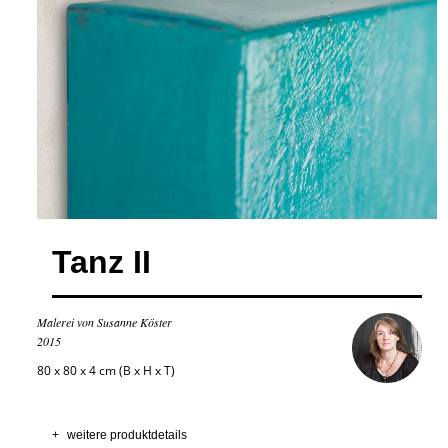
Tanz II
Malerei von Susanne Köster
2015
80 x 80 x 4 cm (B x H x T)
+
weitere produktdetails