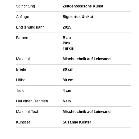
Stilrichtung
Zeitgenössische Kunst
Auflage
Signiertes Unikat
Entstehungsjahr
2015
Farben
Blau
Pink
Türkis
Material
Mischtechnik auf Leinwand
Breite
80 cm
Höhe
80 cm
Tiefe
4 cm
Hat einen Rahmen
Nein
Material-Text
Mischtechnik auf Leinwand
Künstler
Susanne Köster