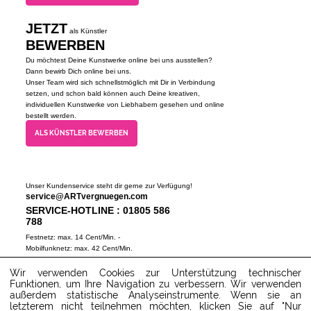
JETZT
als Künstler
BEWERBEN
Du möchtest Deine Kunstwerke online bei uns ausstellen?
Dann bewirb Dich online bei uns.
Unser Team wird sich schnellstmöglich mit Dir in Verbindung
setzen, und schon bald können auch Deine kreativen,
individuellen Kunstwerke von Liebhabern gesehen und online
bestellt werden.
ALS KÜNSTLER BEWERBEN
Unser Kundenservice steht dir gerne zur Verfügung!
service@ARTvergnuegen.com
SERVICE-HOTLINE : 01805 586
788
Festnetz: max. 14 Cent/Min. -
Mobilfunknetz: max. 42 Cent/Min.
(Mo-Do 9-18 Uhr, Fr 9-16 Uhr)
Wir verwenden Cookies zur Unterstützung technischer
ZUM SERVICECENTER
Funktionen, um Ihre Navigation zu verbessern. Wir verwenden
außerdem statistische Analyseinstrumente. Wenn sie an
letzterem nicht teilnehmen möchten, klicken Sie auf "Nur