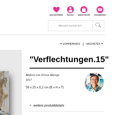
wunschliste
konto
warenkorb
newsletter
|
VORHERIGES
NÄCHSTES
"Verflechtungen.15"
Malerei von Teresa Miosga
2017
58 x 25 x 0,2 cm (B x H x T)
+
weitere produktdetails