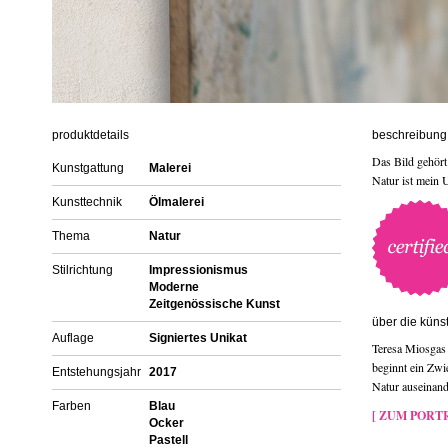
produktdetails
beschreibung 
Das Bild gehört
Kunstgattung
Malerei
Natur ist mein 
Kunsttechnik
Ölmalerei
Thema
Natur
Stilrichtung
Impressionismus
Moderne
Zeitgenössische Kunst
über die künst
Auflage
Signiertes Unikat
Teresa Miosgas 
beginnt ein Zwie
Entstehungsjahr
2017
Natur auseinand
Farben
Blau
[ ZUM PORTR
Ocker
Pastell