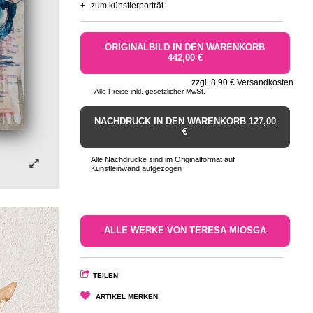
+
zum künstlerporträt
ORIGINALBILD IN DEN WARENKORB
442,00 €
zzgl. 8,90 € Versandkosten
Alle Preise inkl. gesetzlicher MwSt.
NACHDRUCK IN DEN WARENKORB 127,00
€
Alle Nachdrucke sind im Originalformat auf
Kunstleinwand aufgezogen
ALLE WERKE VON TERESA MIOSGA
TEILEN
ARTIKEL MERKEN