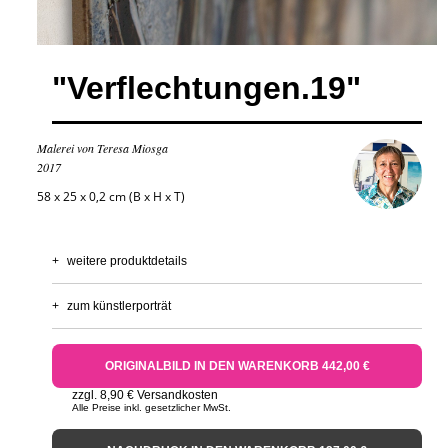
"Verflechtungen.19"
Malerei von Teresa Miosga
2017
58 x 25 x 0,2 cm (B x H x T)
+
weitere produktdetails
+
zum künstlerporträt
ORIGINALBILD IN DEN WARENKORB 442,00 €
zzgl. 8,90 € Versandkosten
Alle Preise inkl. gesetzlicher MwSt.