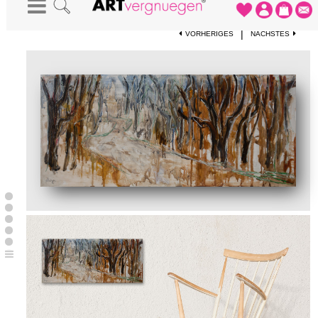
STARTSEITE
-
KUNSTWERKE
-
"VERFLECHTUNGEN.19"
|
VORHERIGES
NÄCHSTES