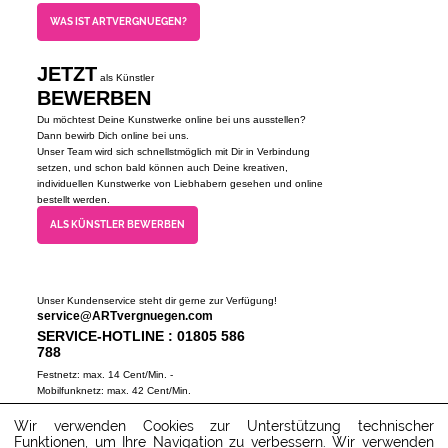
WAS IST ARTVERGNUEGEN?
JETZT
als Künstler
BEWERBEN
Du möchtest Deine Kunstwerke online bei uns ausstellen?
Dann bewirb Dich online bei uns.
Unser Team wird sich schnellstmöglich mit Dir in Verbindung
setzen, und schon bald können auch Deine kreativen,
individuellen Kunstwerke von Liebhabern gesehen und online
bestellt werden.
ALS KÜNSTLER BEWERBEN
Unser Kundenservice steht dir gerne zur Verfügung!
service@ARTvergnuegen.com
SERVICE-HOTLINE : 01805 586
788
Festnetz: max. 14 Cent/Min. -
Mobilfunknetz: max. 42 Cent/Min.
(Mo-Do 9-18 Uhr, Fr 9-16 Uhr)
Wir verwenden Cookies zur Unterstützung technischer
ZUM SERVICECENTER
Funktionen, um Ihre Navigation zu verbessern. Wir verwenden