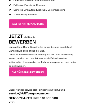
Unikate & limitierte Sonderkollektionen
Exklusive Events für Kunden
Sicheres Einkaufen durch SSL-Verschlüsselung
100% Rückgaberecht
WAS IST ARTVERGNUEGEN?
JETZT
als Künstler
BEWERBEN
Du möchtest Deine Kunstwerke online bei uns ausstellen?
Dann bewirb Dich online bei uns.
Unser Team wird sich schnellstmöglich mit Dir in Verbindung
setzen, und schon bald können auch Deine kreativen,
individuellen Kunstwerke von Liebhabern gesehen und online
bestellt werden.
ALS KÜNSTLER BEWERBEN
Unser Kundenservice steht dir gerne zur Verfügung!
service@ARTvergnuegen.com
SERVICE-HOTLINE : 01805 586
788