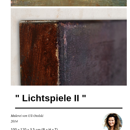
" Lichtspiele II "
Malerei von Uli Otolski
2014
100 x 120 x 3,5 cm (B x H x T)