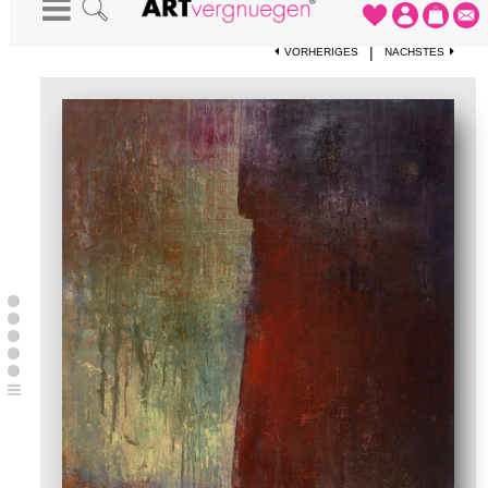
STARTSEITE
-
KUNSTWERKE
-
" LICHTSPIELE II "
|
VORHERIGES
NÄCHSTES