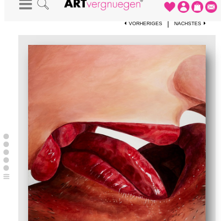
STARTSEITE
-
KUNSTWERKE
-
KISS
|
VORHERIGES
NÄCHSTES