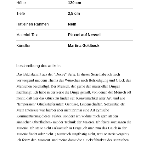
Höhe
120 cm
Tiefe
2,5 cm
Hat einen Rahmen
Nein
Material-Text
Plextol auf Nessel
Künstler
Martina Goldbeck
beschreibung des artikels
Das Bild stammt aus der "Desire" Serie. In dieser Serie habe ich mich
vorwiegend mit dem Thema des Wunsches nach Befriedigung und Glück des
Menschen beschäftigt. Der Mensch, der gerne den materiellen Dingen
nachhängt. Ich habe in der Serie die Dinge gemalt, von denen der Mensch oft
meint, daß hier das Glück zu finden sei: Konsumartikel aller Art, und alle
"temporären" Glückslieferanten: Genüsse, Leidenschaften, Sexualität. etc.
Mein Interesse war hierbei aber nicht primär eine Art zynische
Kommentierung dieses Faktes, sondern ich widme mich gern all den
sinnlichen Oberflächen- mit der Technik der Malerei. Ich feiere sozusagen die
Materie. Ich stelle nicht sarkastisch in Frage, ob man nun das Glück in der
Materie findet oder nicht. ( Natürlich langfristig nicht, weil Materie vergeht).
Ich feiere den Moment, und meine damit die Glücksfähigkeit des Menschen,