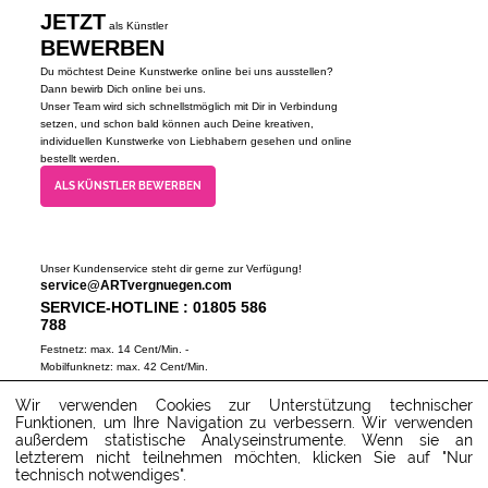
JETZT
als Künstler
BEWERBEN
Du möchtest Deine Kunstwerke online bei uns ausstellen?
Dann bewirb Dich online bei uns.
Unser Team wird sich schnellstmöglich mit Dir in Verbindung
setzen, und schon bald können auch Deine kreativen,
individuellen Kunstwerke von Liebhabern gesehen und online
bestellt werden.
ALS KÜNSTLER BEWERBEN
Unser Kundenservice steht dir gerne zur Verfügung!
service@ARTvergnuegen.com
SERVICE-HOTLINE : 01805 586
788
Festnetz: max. 14 Cent/Min. -
Mobilfunknetz: max. 42 Cent/Min.
(Mo-Do 9-18 Uhr, Fr 9-16 Uhr)
Wir verwenden Cookies zur Unterstützung technischer
ZUM SERVICECENTER
Funktionen, um Ihre Navigation zu verbessern. Wir verwenden
außerdem statistische Analyseinstrumente. Wenn sie an
letzterem nicht teilnehmen möchten, klicken Sie auf "Nur
technisch notwendiges".