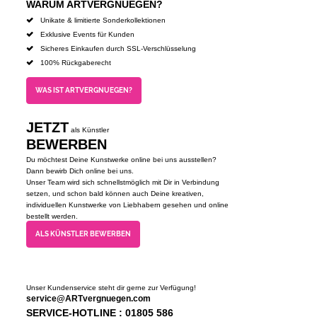
WARUM ARTVERGNUEGEN?
Unikate & limitierte Sonderkollektionen
Exklusive Events für Kunden
Sicheres Einkaufen durch SSL-Verschlüsselung
100% Rückgaberecht
WAS IST ARTVERGNUEGEN?
JETZT
als Künstler
BEWERBEN
Du möchtest Deine Kunstwerke online bei uns ausstellen?
Dann bewirb Dich online bei uns.
Unser Team wird sich schnellstmöglich mit Dir in Verbindung
setzen, und schon bald können auch Deine kreativen,
individuellen Kunstwerke von Liebhabern gesehen und online
bestellt werden.
ALS KÜNSTLER BEWERBEN
Unser Kundenservice steht dir gerne zur Verfügung!
service@ARTvergnuegen.com
SERVICE-HOTLINE : 01805 586