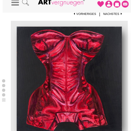
STARTSEITE
-
KUNSTDRUCKE
-
DESIRE RED 2
|
VORHERIGES
NÄCHSTES